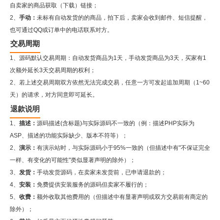
自卖家的商品获取（下载）链接；
2、
手动：
未标有自动发货的的商品，拍下后，卖家会收到邮件、短信提醒，
也可通过QQ或订单中的电话联系对方。
交易周期
1、源码默认交易周期：自动发货商品为1天，手动发货商品为3天，买家有1
次额外延长3天交易周期的权利；
2、若上述交易周期双方依然无法完成交易，任意一方可发起追加周期（1~60
天）的请求，对方同意即可延长。
退款说明
1、
描述：
源码描述(含标题)与实际源码不一致的（例：描述PHP实际为
ASP、描述的功能实际缺少、版本不符等）；
2、
演示：
有演示站时，与实际源码小于95%一致的（但描述中有"不保证完全
一样、有变化的可能性"类似显著声明的除外）；
3、
发货：
手动发货源码，在卖家未发货前，已申请退款的；
4、
安装：
免费提供安装服务的源码但卖家不履行的；
5、
收费：
额外收取其他费用的（但描述中有显著声明或双方交易前有商定的
除外）；