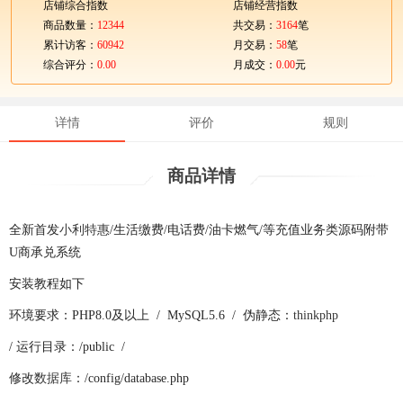
店铺综合指数
店铺经营指数
商品数量：
12344
共交易：
3164
笔
累计访客：
60942
月交易：
58
笔
综合评分：
0.00
月成交：
0.00
元
详情
评价
规则
商品详情
全新首发
小利特惠
/生活缴费/电话费/油卡燃气/等充值业务类源码附带
U商承兑系统
安装教程如下
环境要求：PHP8.0及以上 / MySQL5.6 / 伪静态：
thinkphp
/ 运行目录：/public /
修改
数据库
：/config/database.php