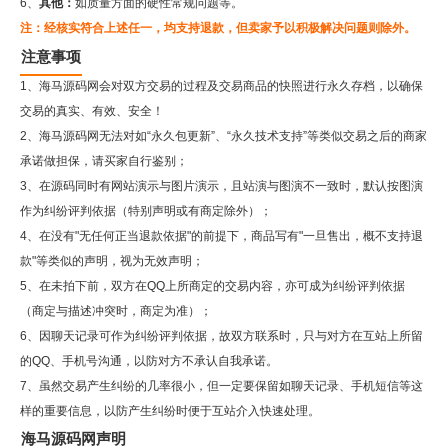
6、
其他：
如质量方面的硬性常规问题等。
注：经核实符合上述任一，均支持退款，但卖家予以积极解决问题则除外。
注意事项
1、海马源码网会对双方交易的过程及交易商品的快照进行永久存档，以确保
交易的真实、有效、安全！
2、
海马源码网
无法对如“永久包更新”、“永久技术支持”等类似交易之后的商家
承诺做担保，请买家自行鉴别；
3、在源码同时有网站演示与图片演示，且站演与图演不一致时，默认按图演
作为纠纷评判依据（特别声明或有商定除外）；
4、在没有"无任何正当退款依据"的前提下，商品写有"一旦售出，概不支持退
款"等类似的声明，视为无效声明；
5、在未拍下前，双方在QQ上所商定的交易内容，亦可成为纠纷评判依据
（商定与描述冲突时，商定为准）；
6、因聊天记录可作为纠纷评判依据，故双方联系时，只与对方在互站上所留
的QQ、手机号沟通，以防对方不承认自我承诺。
7、虽然交易产生纠纷的几率很小，但一定要保留如聊天记录、手机短信等这
样的重要信息，以防产生纠纷时便于互站介入快速处理。
海马源码网声明