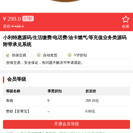
￥
299.0
6.7折
原价
￥448.5
收藏
小利特惠源码/生活缴费/电话费/油卡燃气/等充值业务类源码
附带承兑系统
担保交易
自动发货
VIP折扣
担保交易，安全保证，有问题不解决可申请退款。
会员等级
等级名称
享受折扣
折后价
青铜
9
269.10元
赞助【至尊宝】
--
0.00元
开通会员等级