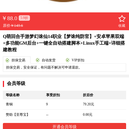
￥
88.0
5.9折
原价
￥149.6
收藏
Q萌回合手游梦幻诛仙14职业【梦诛纯防官】+安卓苹果双端
+多功能GM后台+一键全自动搭建脚本+Linux手工端+详细搭
建教程
担保交易
自动发货
VIP折扣
担保交易，安全保证，有问题不解决可申请退款。
会员等级
等级名称
享受折扣
折后价
青铜
9
79.20元
赞助【至尊宝】
--
0.00元
开通会员等级