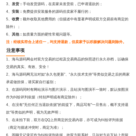
3、
发货：
手动发货源码，在卖家未发货前，已申请退款的；
4、
安装：
免费提供安装服务的源码但卖家不履行的；
5、
收费：
额外收取其他费用的（但描述中有显著声明或双方交易前有商定的
除外）；
6、
其他：
如质量方面的硬性常规问题等。
注：经核实符合上述任一，均支持退款，但卖家予以积极解决问题则除外。
注意事项
1、海马源码网会对双方交易的过程及交易商品的快照进行永久存档，以确保
交易的真实、有效、安全！
2、
海马源码网
无法对如“永久包更新”、“永久技术支持”等类似交易之后的商家
承诺做担保，请买家自行鉴别；
3、在源码同时有网站演示与图片演示，且站演与图演不一致时，默认按图演
作为纠纷评判依据（特别声明或有商定除外）；
4、在没有"无任何正当退款依据"的前提下，商品写有"一旦售出，概不支持退
款"等类似的声明，视为无效声明；
5、在未拍下前，双方在QQ上所商定的交易内容，亦可成为纠纷评判依据
（商定与描述冲突时，商定为准）；
6、因聊天记录可作为纠纷评判依据，故双方联系时，只与对方在互站上所留