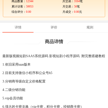
商品数量：
12344
共交易：
3164
笔
累计访客：
59953
月交易：
58
笔
综合评分：
0.00
月成交：
0.00
元
详情
评价
规则
商品详情
最新版
视频
短剧
SAAS系统
源码
影视
短剧
小程序源码
附完整搭建教程
1.依旧采用saas版本
2.目前支持
微信小程序
和公众号h5
3.分销商等级自定义价格配置
4.二级分销功能
5.vip会员功能
6.强大的卡密兑换（vip卡密，积分卡密，经销商卡密）