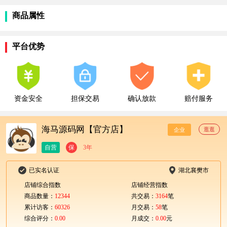
商品属性
平台优势
资金安全
担保交易
确认放款
赔付服务
海马源码网【官方店】
逛逛
企业
自营
保
3年
已实名认证
湖北襄樊市
店铺综合指数
店铺经营指数
商品数量：
12344
共交易：
3164
笔
累计访客：
60326
月交易：
58
笔
综合评分：
0.00
月成交：
0.00
元