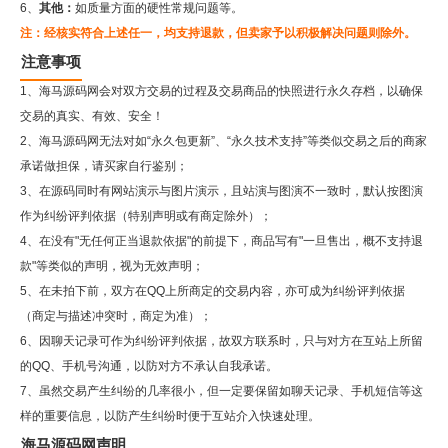
6、
其他：
如质量方面的硬性常规问题等。
注：经核实符合上述任一，均支持退款，但卖家予以积极解决问题则除外。
注意事项
1、海马源码网会对双方交易的过程及交易商品的快照进行永久存档，以确保
交易的真实、有效、安全！
2、
海马源码网
无法对如“永久包更新”、“永久技术支持”等类似交易之后的商家
承诺做担保，请买家自行鉴别；
3、在源码同时有网站演示与图片演示，且站演与图演不一致时，默认按图演
作为纠纷评判依据（特别声明或有商定除外）；
4、在没有"无任何正当退款依据"的前提下，商品写有"一旦售出，概不支持退
款"等类似的声明，视为无效声明；
5、在未拍下前，双方在QQ上所商定的交易内容，亦可成为纠纷评判依据
（商定与描述冲突时，商定为准）；
6、因聊天记录可作为纠纷评判依据，故双方联系时，只与对方在互站上所留
的QQ、手机号沟通，以防对方不承认自我承诺。
7、虽然交易产生纠纷的几率很小，但一定要保留如聊天记录、手机短信等这
样的重要信息，以防产生纠纷时便于互站介入快速处理。
海马源码网声明