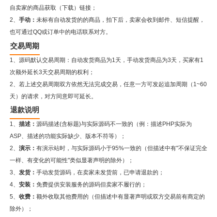
自卖家的商品获取（下载）链接；
2、
手动：
未标有自动发货的的商品，拍下后，卖家会收到邮件、短信提醒，
也可通过QQ或订单中的电话联系对方。
交易周期
1、源码默认交易周期：自动发货商品为1天，手动发货商品为3天，买家有1
次额外延长3天交易周期的权利；
2、若上述交易周期双方依然无法完成交易，任意一方可发起追加周期（1~60
天）的请求，对方同意即可延长。
退款说明
1、
描述：
源码描述(含标题)与实际源码不一致的（例：描述PHP实际为
ASP、描述的功能实际缺少、版本不符等）；
2、
演示：
有演示站时，与实际源码小于95%一致的（但描述中有"不保证完全
一样、有变化的可能性"类似显著声明的除外）；
3、
发货：
手动发货源码，在卖家未发货前，已申请退款的；
4、
安装：
免费提供安装服务的源码但卖家不履行的；
5、
收费：
额外收取其他费用的（但描述中有显著声明或双方交易前有商定的
除外）；