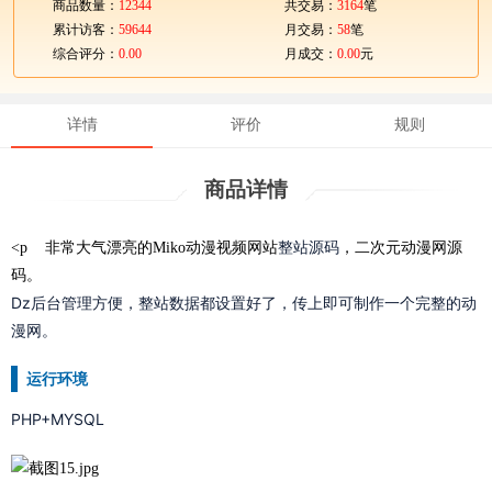
商品数量：
12344
共交易：
3164
笔
累计访客：
59644
月交易：
58
笔
综合评分：
0.00
月成交：
0.00
元
详情
评价
规则
商品详情
<p 非常大气漂亮的Miko动漫视频网站
整站源码
，二次元动漫网源
码。
Dz后台管理方便，整站数据都设置好了，传上即可制作一个完整的动
漫网。
运行环境
PHP+MYSQL