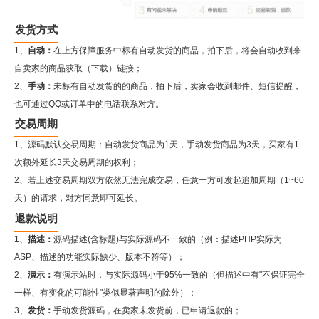
发货方式
1、
自动：
在上方保障服务中标有自动发货的商品，拍下后，将会自动收到来
自卖家的商品获取（下载）链接；
2、
手动：
未标有自动发货的的商品，拍下后，卖家会收到邮件、短信提醒，
也可通过QQ或订单中的电话联系对方。
交易周期
1、源码默认交易周期：自动发货商品为1天，手动发货商品为3天，买家有1
次额外延长3天交易周期的权利；
2、若上述交易周期双方依然无法完成交易，任意一方可发起追加周期（1~60
天）的请求，对方同意即可延长。
退款说明
1、
描述：
源码描述(含标题)与实际源码不一致的（例：描述PHP实际为
ASP、描述的功能实际缺少、版本不符等）；
2、
演示：
有演示站时，与实际源码小于95%一致的（但描述中有"不保证完全
一样、有变化的可能性"类似显著声明的除外）；
3、
发货：
手动发货源码，在卖家未发货前，已申请退款的；