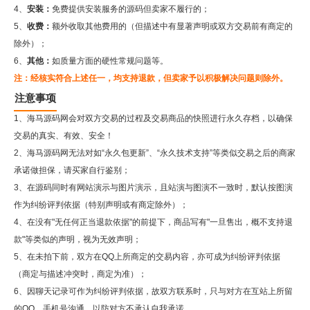
4、
安装：
免费提供安装服务的源码但卖家不履行的；
5、
收费：
额外收取其他费用的（但描述中有显著声明或双方交易前有商定的
除外）；
6、
其他：
如质量方面的硬性常规问题等。
注：经核实符合上述任一，均支持退款，但卖家予以积极解决问题则除外。
注意事项
1、海马源码网会对双方交易的过程及交易商品的快照进行永久存档，以确保
交易的真实、有效、安全！
2、
海马源码网
无法对如“永久包更新”、“永久技术支持”等类似交易之后的商家
承诺做担保，请买家自行鉴别；
3、在源码同时有网站演示与图片演示，且站演与图演不一致时，默认按图演
作为纠纷评判依据（特别声明或有商定除外）；
4、在没有"无任何正当退款依据"的前提下，商品写有"一旦售出，概不支持退
款"等类似的声明，视为无效声明；
5、在未拍下前，双方在QQ上所商定的交易内容，亦可成为纠纷评判依据
（商定与描述冲突时，商定为准）；
6、因聊天记录可作为纠纷评判依据，故双方联系时，只与对方在互站上所留
的QQ、手机号沟通，以防对方不承认自我承诺。