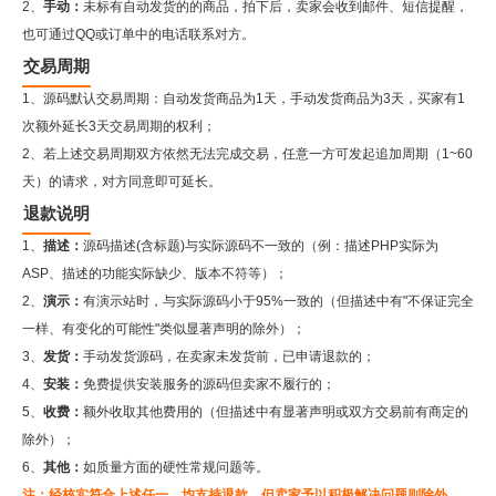
2、
手动：
未标有自动发货的的商品，拍下后，卖家会收到邮件、短信提醒，
也可通过QQ或订单中的电话联系对方。
交易周期
1、源码默认交易周期：自动发货商品为1天，手动发货商品为3天，买家有1
次额外延长3天交易周期的权利；
2、若上述交易周期双方依然无法完成交易，任意一方可发起追加周期（1~60
天）的请求，对方同意即可延长。
退款说明
1、
描述：
源码描述(含标题)与实际源码不一致的（例：描述PHP实际为
ASP、描述的功能实际缺少、版本不符等）；
2、
演示：
有演示站时，与实际源码小于95%一致的（但描述中有"不保证完全
一样、有变化的可能性"类似显著声明的除外）；
3、
发货：
手动发货源码，在卖家未发货前，已申请退款的；
4、
安装：
免费提供安装服务的源码但卖家不履行的；
5、
收费：
额外收取其他费用的（但描述中有显著声明或双方交易前有商定的
除外）；
6、
其他：
如质量方面的硬性常规问题等。
注：经核实符合上述任一，均支持退款，但卖家予以积极解决问题则除外。