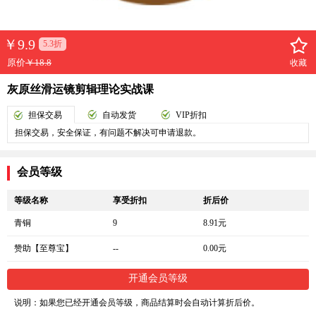
￥
9.9
5.3折
原价
￥18.8
收藏
灰原丝滑运镜剪辑理论实战课
担保交易
自动发货
VIP折扣
担保交易，安全保证，有问题不解决可申请退款。
会员等级
等级名称
享受折扣
折后价
青铜
9
8.91元
赞助【至尊宝】
--
0.00元
开通会员等级
说明：如果您已经开通会员等级，商品结算时会自动计算折后价。