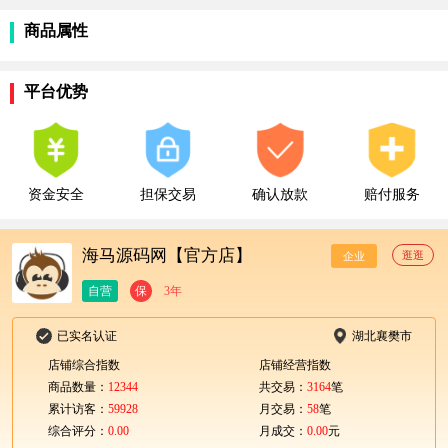
商品属性
平台优势
资金安全
担保交易
确认放款
赔付服务
海马源码网【官方店】
逛逛
企业
自营
保
3年
已实名认证
湖北襄樊市
店铺综合指数
店铺经营指数
商品数量：
12344
共交易：
3164
笔
累计访客：
59928
月交易：
58
笔
综合评分：
0.00
月成交：
0.00
元