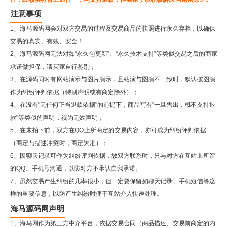
注意事项
1、海马源码网会对双方交易的过程及交易商品的快照进行永久存档，以确保
交易的真实、有效、安全！
2、
海马源码网
无法对如“永久包更新”、“永久技术支持”等类似交易之后的商家
承诺做担保，请买家自行鉴别；
3、在源码同时有网站演示与图片演示，且站演与图演不一致时，默认按图演
作为纠纷评判依据（特别声明或有商定除外）；
4、在没有"无任何正当退款依据"的前提下，商品写有"一旦售出，概不支持退
款"等类似的声明，视为无效声明；
5、在未拍下前，双方在QQ上所商定的交易内容，亦可成为纠纷评判依据
（商定与描述冲突时，商定为准）；
6、因聊天记录可作为纠纷评判依据，故双方联系时，只与对方在互站上所留
的QQ、手机号沟通，以防对方不承认自我承诺。
7、虽然交易产生纠纷的几率很小，但一定要保留如聊天记录、手机短信等这
样的重要信息，以防产生纠纷时便于互站介入快速处理。
海马源码网声明
1、海马网作为第三方中介平台，依据交易合同（商品描述、交易前商定的内