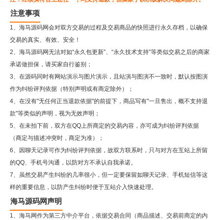
注意事项
1、海马源码网会对双方交易的过程及交易商品的快照进行永久存档，以确保
交易的真实、有效、安全！
2、
海马源码网
无法对如“永久包更新”、“永久技术支持”等类似交易之后的商家
承诺做担保，请买家自行鉴别；
3、在源码同时有网站演示与图片演示，且站演与图演不一致时，默认按图演
作为纠纷评判依据（特别声明或有商定除外）；
4、在没有"无任何正当退款依据"的前提下，商品写有"一旦售出，概不支持退
款"等类似的声明，视为无效声明；
5、在未拍下前，双方在QQ上所商定的交易内容，亦可成为纠纷评判依据
（商定与描述冲突时，商定为准）；
6、因聊天记录可作为纠纷评判依据，故双方联系时，只与对方在互站上所留
的QQ、手机号沟通，以防对方不承认自我承诺。
7、虽然交易产生纠纷的几率很小，但一定要保留如聊天记录、手机短信等这
样的重要信息，以防产生纠纷时便于互站介入快速处理。
海马源码网声明
1、海马网作为第三方中介平台，依据交易合同（商品描述、交易前商定的内