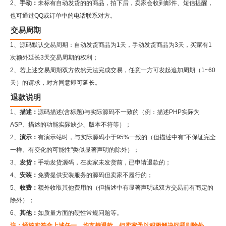
2、
手动：
未标有自动发货的的商品，拍下后，卖家会收到邮件、短信提醒，
也可通过QQ或订单中的电话联系对方。
交易周期
1、源码默认交易周期：自动发货商品为1天，手动发货商品为3天，买家有1
次额外延长3天交易周期的权利；
2、若上述交易周期双方依然无法完成交易，任意一方可发起追加周期（1~60
天）的请求，对方同意即可延长。
退款说明
1、
描述：
源码描述(含标题)与实际源码不一致的（例：描述PHP实际为
ASP、描述的功能实际缺少、版本不符等）；
2、
演示：
有演示站时，与实际源码小于95%一致的（但描述中有"不保证完全
一样、有变化的可能性"类似显著声明的除外）；
3、
发货：
手动发货源码，在卖家未发货前，已申请退款的；
4、
安装：
免费提供安装服务的源码但卖家不履行的；
5、
收费：
额外收取其他费用的（但描述中有显著声明或双方交易前有商定的
除外）；
6、
其他：
如质量方面的硬性常规问题等。
注：经核实符合上述任一，均支持退款，但卖家予以积极解决问题则除外。