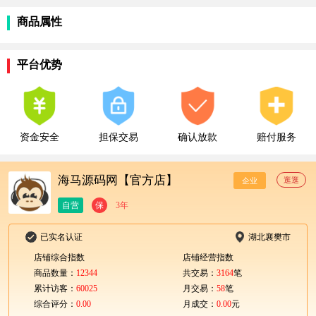
商品属性
平台优势
资金安全
担保交易
确认放款
赔付服务
海马源码网【官方店】
逛逛
企业
自营
保
3年
已实名认证
湖北襄樊市
店铺综合指数
店铺经营指数
商品数量：
12344
共交易：
3164
笔
累计访客：
60025
月交易：
58
笔
综合评分：
0.00
月成交：
0.00
元