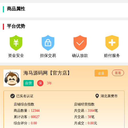
商品属性
平台优势
资金安全
担保交易
确认放款
赔付服务
海马源码网【官方店】
逛逛
企业
自营
保
3年
已实名认证
湖北襄樊市
店铺综合指数
店铺经营指数
商品数量：
12344
共交易：
3164
笔
累计访客：
60027
月交易：
58
笔
综合评分：
0.00
月成交：
0.00
元