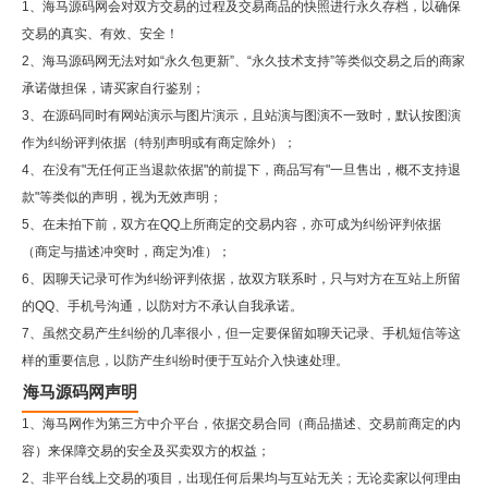
1、海马源码网会对双方交易的过程及交易商品的快照进行永久存档，以确保
交易的真实、有效、安全！
2、
海马源码网
无法对如“永久包更新”、“永久技术支持”等类似交易之后的商家
承诺做担保，请买家自行鉴别；
3、在源码同时有网站演示与图片演示，且站演与图演不一致时，默认按图演
作为纠纷评判依据（特别声明或有商定除外）；
4、在没有"无任何正当退款依据"的前提下，商品写有"一旦售出，概不支持退
款"等类似的声明，视为无效声明；
5、在未拍下前，双方在QQ上所商定的交易内容，亦可成为纠纷评判依据
（商定与描述冲突时，商定为准）；
6、因聊天记录可作为纠纷评判依据，故双方联系时，只与对方在互站上所留
的QQ、手机号沟通，以防对方不承认自我承诺。
7、虽然交易产生纠纷的几率很小，但一定要保留如聊天记录、手机短信等这
样的重要信息，以防产生纠纷时便于互站介入快速处理。
海马源码网声明
1、海马网作为第三方中介平台，依据交易合同（商品描述、交易前商定的内
容）来保障交易的安全及买卖双方的权益；
2、非平台线上交易的项目，出现任何后果均与互站无关；无论卖家以何理由