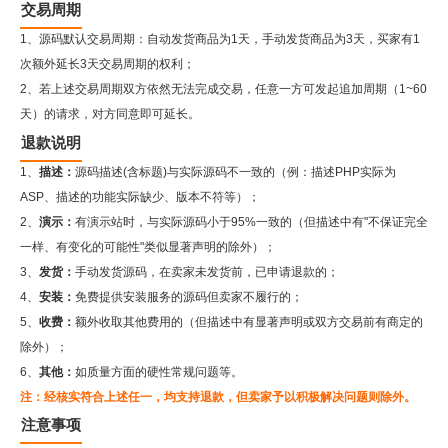
交易周期
1、源码默认交易周期：自动发货商品为1天，手动发货商品为3天，买家有1
次额外延长3天交易周期的权利；
2、若上述交易周期双方依然无法完成交易，任意一方可发起追加周期（1~60
天）的请求，对方同意即可延长。
退款说明
1、
描述：
源码描述(含标题)与实际源码不一致的（例：描述PHP实际为
ASP、描述的功能实际缺少、版本不符等）；
2、
演示：
有演示站时，与实际源码小于95%一致的（但描述中有"不保证完全
一样、有变化的可能性"类似显著声明的除外）；
3、
发货：
手动发货源码，在卖家未发货前，已申请退款的；
4、
安装：
免费提供安装服务的源码但卖家不履行的；
5、
收费：
额外收取其他费用的（但描述中有显著声明或双方交易前有商定的
除外）；
6、
其他：
如质量方面的硬性常规问题等。
注：经核实符合上述任一，均支持退款，但卖家予以积极解决问题则除外。
注意事项