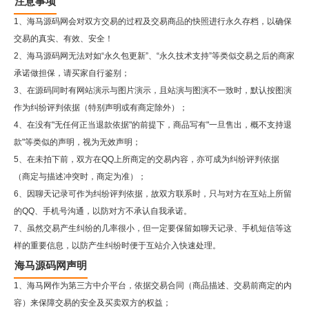
注意事项
1、海马源码网会对双方交易的过程及交易商品的快照进行永久存档，以确保
交易的真实、有效、安全！
2、
海马源码网
无法对如“永久包更新”、“永久技术支持”等类似交易之后的商家
承诺做担保，请买家自行鉴别；
3、在源码同时有网站演示与图片演示，且站演与图演不一致时，默认按图演
作为纠纷评判依据（特别声明或有商定除外）；
4、在没有"无任何正当退款依据"的前提下，商品写有"一旦售出，概不支持退
款"等类似的声明，视为无效声明；
5、在未拍下前，双方在QQ上所商定的交易内容，亦可成为纠纷评判依据
（商定与描述冲突时，商定为准）；
6、因聊天记录可作为纠纷评判依据，故双方联系时，只与对方在互站上所留
的QQ、手机号沟通，以防对方不承认自我承诺。
7、虽然交易产生纠纷的几率很小，但一定要保留如聊天记录、手机短信等这
样的重要信息，以防产生纠纷时便于互站介入快速处理。
海马源码网声明
1、海马网作为第三方中介平台，依据交易合同（商品描述、交易前商定的内
容）来保障交易的安全及买卖双方的权益；