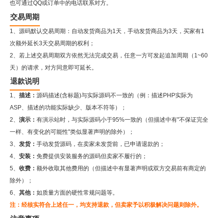
也可通过QQ或订单中的电话联系对方。
交易周期
1、源码默认交易周期：自动发货商品为1天，手动发货商品为3天，买家有1
次额外延长3天交易周期的权利；
2、若上述交易周期双方依然无法完成交易，任意一方可发起追加周期（1~60
天）的请求，对方同意即可延长。
退款说明
1、
描述：
源码描述(含标题)与实际源码不一致的（例：描述PHP实际为
ASP、描述的功能实际缺少、版本不符等）；
2、
演示：
有演示站时，与实际源码小于95%一致的（但描述中有"不保证完全
一样、有变化的可能性"类似显著声明的除外）；
3、
发货：
手动发货源码，在卖家未发货前，已申请退款的；
4、
安装：
免费提供安装服务的源码但卖家不履行的；
5、
收费：
额外收取其他费用的（但描述中有显著声明或双方交易前有商定的
除外）；
6、
其他：
如质量方面的硬性常规问题等。
注：经核实符合上述任一，均支持退款，但卖家予以积极解决问题则除外。