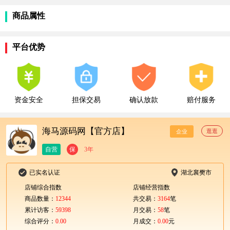
商品属性
平台优势
资金安全
担保交易
确认放款
赔付服务
海马源码网【官方店】
逛逛
企业
自营
保
3年
已实名认证
湖北襄樊市
店铺综合指数
店铺经营指数
商品数量：
12344
共交易：
3164
笔
累计访客：
59398
月交易：
58
笔
综合评分：
0.00
月成交：
0.00
元