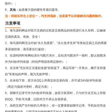
除外）；
6、
其他：
如质量方面的硬性常规问题等。
注：经核实符合上述任一，均支持退款，但卖家予以积极解决问题则除外。
注意事项
1、海马源码网会对双方交易的过程及交易商品的快照进行永久存档，以确保
交易的真实、有效、安全！
2、
海马源码网
无法对如“永久包更新”、“永久技术支持”等类似交易之后的商家
承诺做担保，请买家自行鉴别；
3、在源码同时有网站演示与图片演示，且站演与图演不一致时，默认按图演
作为纠纷评判依据（特别声明或有商定除外）；
4、在没有"无任何正当退款依据"的前提下，商品写有"一旦售出，概不支持退
款"等类似的声明，视为无效声明；
5、在未拍下前，双方在QQ上所商定的交易内容，亦可成为纠纷评判依据
（商定与描述冲突时，商定为准）；
6、因聊天记录可作为纠纷评判依据，故双方联系时，只与对方在互站上所留
的QQ、手机号沟通，以防对方不承认自我承诺。
7、虽然交易产生纠纷的几率很小，但一定要保留如聊天记录、手机短信等这
样的重要信息，以防产生纠纷时便于互站介入快速处理。