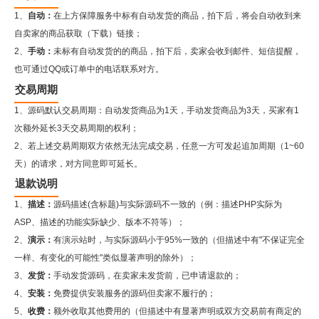
1、
自动：
在上方保障服务中标有自动发货的商品，拍下后，将会自动收到来
自卖家的商品获取（下载）链接；
2、
手动：
未标有自动发货的的商品，拍下后，卖家会收到邮件、短信提醒，
也可通过QQ或订单中的电话联系对方。
交易周期
1、源码默认交易周期：自动发货商品为1天，手动发货商品为3天，买家有1
次额外延长3天交易周期的权利；
2、若上述交易周期双方依然无法完成交易，任意一方可发起追加周期（1~60
天）的请求，对方同意即可延长。
退款说明
1、
描述：
源码描述(含标题)与实际源码不一致的（例：描述PHP实际为
ASP、描述的功能实际缺少、版本不符等）；
2、
演示：
有演示站时，与实际源码小于95%一致的（但描述中有"不保证完全
一样、有变化的可能性"类似显著声明的除外）；
3、
发货：
手动发货源码，在卖家未发货前，已申请退款的；
4、
安装：
免费提供安装服务的源码但卖家不履行的；
5、
收费：
额外收取其他费用的（但描述中有显著声明或双方交易前有商定的