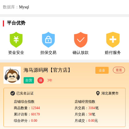
数据库：
Mysql
平台优势
资金安全
担保交易
确认放款
赔付服务
海马源码网【官方店】
逛逛
企业
自营
保
3年
已实名认证
湖北襄樊市
店铺综合指数
店铺经营指数
商品数量：
12344
共交易：
3164
笔
累计访客：
60179
月交易：
58
笔
综合评分：
0.00
月成交：
0.00
元