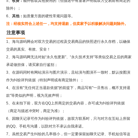
5、
收费：
额外收取其他费用的（但描述中有显著声明或双方交易前有商定的
除外）；
6、
其他：
如质量方面的硬性常规问题等。
注：经核实符合上述任一，均支持退款，但卖家予以积极解决问题则除外。
注意事项
1、海马源码网会对双方交易的过程及交易商品的快照进行永久存档，以确保
交易的真实、有效、安全！
2、
海马源码网
无法对如“永久包更新”、“永久技术支持”等类似交易之后的商家
承诺做担保，请买家自行鉴别；
3、在源码同时有网站演示与图片演示，且站演与图演不一致时，默认按图演
作为纠纷评判依据（特别声明或有商定除外）；
4、在没有"无任何正当退款依据"的前提下，商品写有"一旦售出，概不支持退
款"等类似的声明，视为无效声明；
5、在未拍下前，双方在QQ上所商定的交易内容，亦可成为纠纷评判依据
（商定与描述冲突时，商定为准）；
6、因聊天记录可作为纠纷评判依据，故双方联系时，只与对方在互站上所留
的QQ、手机号沟通，以防对方不承认自我承诺。
7、虽然交易产生纠纷的几率很小，但一定要保留如聊天记录、手机短信等这