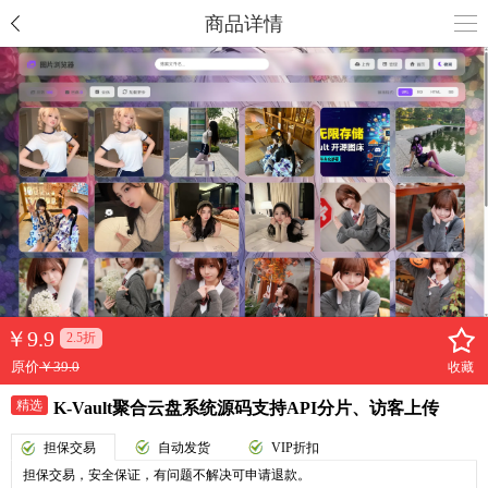
商品详情
￥
9.9
2.5折
原价
￥39.0
收藏
精选
K-Vault聚合云盘系统源码支持API分片、访客上传
担保交易
自动发货
VIP折扣
担保交易，安全保证，有问题不解决可申请退款。