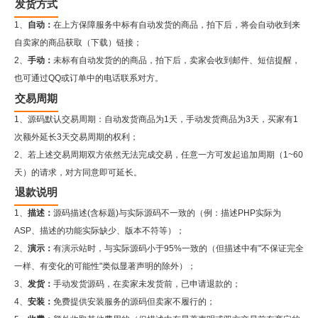
发货方式
1、
自动：
在上方保障服务中标有自动发货的商品，拍下后，将会自动收到来
自卖家的商品获取（下载）链接；
2、
手动：
未标有自动发货的的商品，拍下后，卖家会收到邮件、短信提醒，
也可通过QQ或订单中的电话联系对方。
交易周期
1、源码默认交易周期：自动发货商品为1天，手动发货商品为3天，买家有1
次额外延长3天交易周期的权利；
2、若上述交易周期双方依然无法完成交易，任意一方可发起追加周期（1~60
天）的请求，对方同意即可延长。
退款说明
1、
描述：
源码描述(含标题)与实际源码不一致的（例：描述PHP实际为
ASP、描述的功能实际缺少、版本不符等）；
2、
演示：
有演示站时，与实际源码小于95%一致的（但描述中有"不保证完全
一样、有变化的可能性"类似显著声明的除外）；
3、
发货：
手动发货源码，在卖家未发货前，已申请退款的；
4、
安装：
免费提供安装服务的源码但卖家不履行的；