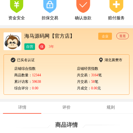
资金安全
担保交易
确认放款
赔付服务
海马源码网【官方店】
逛逛
企业
自营
保
3年
已实名认证
湖北襄樊市
店铺综合指数
店铺经营指数
商品数量：
12344
共交易：
3164
笔
累计访客：
59638
月交易：
58
笔
综合评分：
0.00
月成交：
0.00
元
详情
评价
规则
商品详情