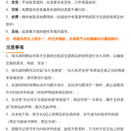
3、
发货：
手动发货源码，在卖家未发货前，已申请退款的；
4、
安装：
免费提供安装服务的源码但卖家不履行的；
5、
收费：
额外收取其他费用的（但描述中有显著声明或双方交易前有商定的
除外）；
6、
其他：
如质量方面的硬性常规问题等。
注：经核实符合上述任一，均支持退款，但卖家予以积极解决问题则除外。
注意事项
1、海马源码网会对双方交易的过程及交易商品的快照进行永久存档，以确保
交易的真实、有效、安全！
2、
海马源码网
无法对如“永久包更新”、“永久技术支持”等类似交易之后的商家
承诺做担保，请买家自行鉴别；
3、在源码同时有网站演示与图片演示，且站演与图演不一致时，默认按图演
作为纠纷评判依据（特别声明或有商定除外）；
4、在没有"无任何正当退款依据"的前提下，商品写有"一旦售出，概不支持退
款"等类似的声明，视为无效声明；
5、在未拍下前，双方在QQ上所商定的交易内容，亦可成为纠纷评判依据
（商定与描述冲突时，商定为准）；
6、因聊天记录可作为纠纷评判依据，故双方联系时，只与对方在互站上所留