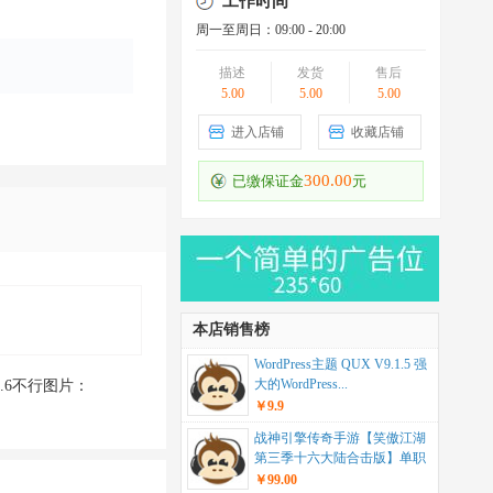
工作时间
周一至周日：09:00 - 20:00
描述
发货
售后
5.00
5.00
5.00
进入店铺
收藏店铺
300.00
已缴保证金
元
本店销售榜
WordPress主题 QUX V9.1.5 强
大的WordPress...
.6不行图片：
￥9.9
战神引擎传奇手游【笑傲江湖
第三季十六大陆合击版】单职
业+安卓苹果双端+...
￥99.00