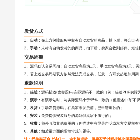
发货方式
1、
自动：
在上方保障服务中标有自动发货的商品，拍下后，将会自动
2、
手动：
未标有自动发货的的商品，拍下后，卖家会收到邮件、短信
交易周期
1、源码默认交易周期：自动发货商品为1天，手动发货商品为3天，买
2、若上述交易周期双方依然无法完成交易，任意一方可发起追加周期（
退款说明
1、
描述：
源码描述(含标题)与实际源码不一致的（例：描述PHP实际
2、
演示：
有演示站时，与实际源码小于95%一致的（但描述中有"不
3、
发货：
手动发货源码，在卖家未发货前，已申请退款的；
4、
安装：
免费提供安装服务的源码但卖家不履行的；
5、
收费：
额外收取其他费用的（但描述中有显著声明或双方交易前有
6、
其他：
如质量方面的硬性常规问题等。
注：经核实符合上述任一，均支持退款，但卖家予以积极解决问题则