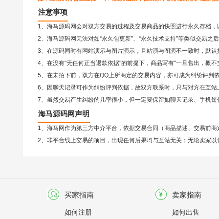
注意事项
1、海马源码网会对双方交易的过程及交易商品的快照进行永久存档，
2、
海马源码网
无法对如“永久包更新”、“永久技术支持”等类似交易
3、在源码同时有网站演示与图片演示，且站演与图演不一致时，默认
4、在没有"无任何正当退款依据"的前提下，商品写有"一旦售出，概
5、在未拍下前，双方在QQ上所商定的交易内容，亦可成为纠纷评判
6、因聊天记录可作为纠纷评判依据，故双方联系时，只与对方在互站
7、虽然交易产生纠纷的几率很小，但一定要保留如聊天记录、手机短
海马源码网声明
1、海马网作为第三方中介平台，依据交易合同（商品描述、交易前商
2、非平台线上交易的项目，出现任何后果均与互站无关；无论卖家以
买家指南
卖家指南
如何注册
如何出售