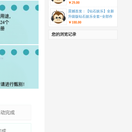
统”...
￥29.00
震撼首发：【钻石娱乐】全新
升级版钻石娱乐全套+全部作
业脚本+带视频教学...
￥188.00
您的浏览记录