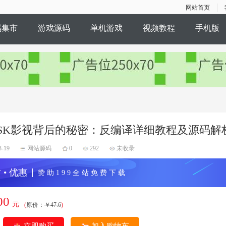
网站首页
码集市
游戏源码
单机游戏
视频教程
手机版
SK影视背后的秘密：反编译详细教程及源码解
3-19
网站源码
0
292
未收录
 • 优惠
赞 助 1 9 9 全 站 免 费 下 载
00
元
(
原价：
￥47.6
)