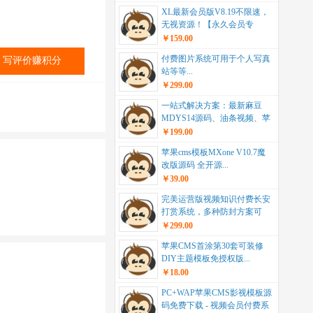
XL最新会员版V8.19不限速，
无视资源！【永久会员专
项】...
￥159.00
付费图片系统可用于个人写真
写评价赚积分
站等等...
￥299.00
一站式解决方案：最新麻豆
MDYS14源码、油条视频、苹
果CMS系统，附...
￥199.00
苹果cms模板MXone V10.7魔
改版源码 全开源...
￥39.00
完美运营版视频知识付费长安
打赏系统，多种防封方案可
选，全新弹窗支付，助...
￥299.00
苹果CMS首涂第30套可装修
DIY主题模板免授权版...
￥18.00
PC+WAP苹果CMS影视模板源
码免费下载 - 视频会员付费系