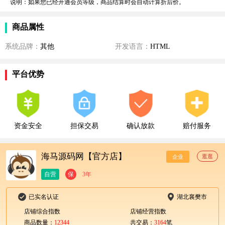
说明：如果您已经开通会员等级，商品结算时会自动计算折后价。
商品属性
系统品牌：
其他
开发语言：
HTML
平台优势
资金安全
担保交易
确认放款
赔付服务
海马源码网【官方店】
逛逛
企业
自营
保
3年
已实名认证
湖北襄樊市
店铺综合指数
店铺经营指数
商品数量：
12344
共交易：
3164
笔