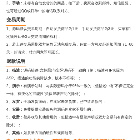
2、
手动：
未标有自动发货的的商品，拍下后，卖家会收到邮件、短信提醒，
也可通过QQ或订单中的电话联系对方。
交易周期
1、源码默认交易周期：自动发货商品为1天，手动发货商品为3天，买家有1
次额外延长3天交易周期的权利；
2、若上述交易周期双方依然无法完成交易，任意一方可发起追加周期（1~60
天）的请求，对方同意即可延长。
退款说明
1、
描述：
源码描述(含标题)与实际源码不一致的（例：描述PHP实际为
ASP、描述的功能实际缺少、版本不符等）；
2、
演示：
有演示站时，与实际源码小于95%一致的（但描述中有"不保证完全
一样、有变化的可能性"类似显著声明的除外）；
3、
发货：
手动发货源码，在卖家未发货前，已申请退款的；
4、
安装：
免费提供安装服务的源码但卖家不履行的；
5、
收费：
额外收取其他费用的（但描述中有显著声明或双方交易前有商定的
除外）；
6、
其他：
如质量方面的硬性常规问题等。