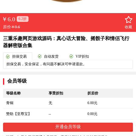
￥
6.0
6.2折
原价
￥9.6
收藏
三重乐趣网页游戏源码：真心话大冒险、摇骰子和情侣飞行
器解密版合集
担保交易
自动发货
VIP折扣
担保交易，安全保证，有问题不解决可申请退款。
会员等级
等级名称
享受折扣
折后价
青铜
无
6.00元
赞助【至尊宝】
--
0.00元
开通会员等级