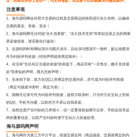
注：经核实符合上述任一，均支持退款，但卖家予以积极解决问题则除外。
注意事项
1、海马源码网会对双方交易的过程及交易商品的快照进行永久存档，以确保
交易的真实、有效、安全！
2、
海马源码网
无法对如“永久包更新”、“永久技术支持”等类似交易之后的商家
承诺做担保，请买家自行鉴别；
3、在源码同时有网站演示与图片演示，且站演与图演不一致时，默认按图演
作为纠纷评判依据（特别声明或有商定除外）；
4、在没有"无任何正当退款依据"的前提下，商品写有"一旦售出，概不支持退
款"等类似的声明，视为无效声明；
5、在未拍下前，双方在QQ上所商定的交易内容，亦可成为纠纷评判依据
（商定与描述冲突时，商定为准）；
6、因聊天记录可作为纠纷评判依据，故双方联系时，只与对方在互站上所留
的QQ、手机号沟通，以防对方不承认自我承诺。
7、虽然交易产生纠纷的几率很小，但一定要保留如聊天记录、手机短信等这
样的重要信息，以防产生纠纷时便于互站介入快速处理。
海马源码网声明
1、海马网作为第三方中介平台，依据交易合同（商品描述、交易前商定的内