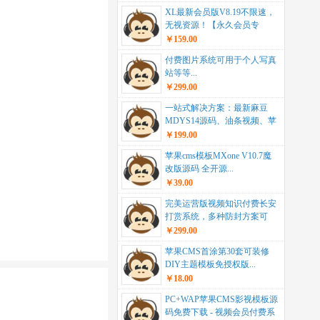
XL最新会员版V8.19不限速，
无视资源！【永久会员专
项】...
￥159.00
付费图片系统可用于个人写真
站等等...
￥299.00
一站式解决方案：最新麻豆
MDYS14源码、油条视频、苹
果CMS系统，附...
￥199.00
苹果cms模板MXone V10.7魔
改版源码 全开源...
￥39.00
完美运营版视频知识付费长安
打赏系统，多种防封方案可
选，全新弹窗支付，助...
￥299.00
苹果CMS首涂第30套可装修
DIY主题模板免授权版...
￥18.00
PC+WAP苹果CMS影视模板源
码免费下载 - 视频会员付费系