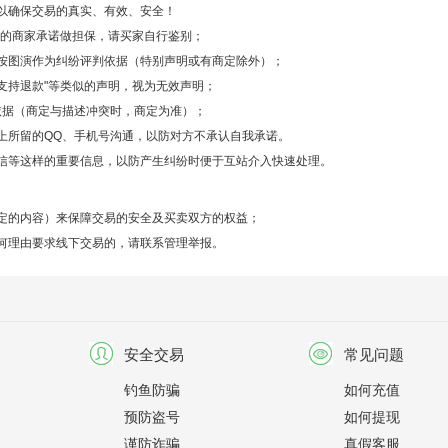
以确保交易的真实、有效、安全！
之后的商家承诺做担保，请买家自行鉴别；
按图演作为纠纷评判依据（特别声明或有商定除外）；
不支持退款"等类似的声明，视为无效声明；
依据（商定与描述冲突时，商定为准）；
上所留的QQ、手机号沟通，以防对方不承认自我承诺。
信等这样的重要信息，以防产生纠纷时便于互站介入快速处理。
定的内容）来保障交易的安全及买卖双方的权益；
何理由要求线下交易的，请联系管理举报。
安全交易
常见问题
钓鱼防骗
如何充值
预防盗号
如何提现
谨防诈骗
真假客服