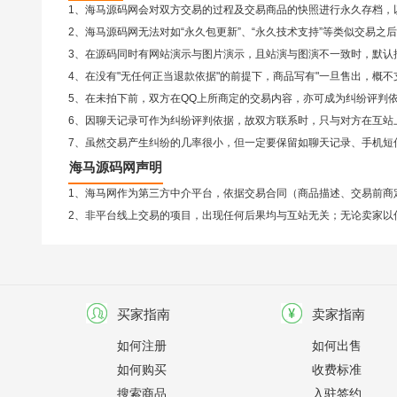
1、海马源码网会对双方交易的过程及交易商品的快照进行永久存档，
2、
海马源码网
无法对如“永久包更新”、“永久技术支持”等类似交易
3、在源码同时有网站演示与图片演示，且站演与图演不一致时，默认
4、在没有"无任何正当退款依据"的前提下，商品写有"一旦售出，概
5、在未拍下前，双方在QQ上所商定的交易内容，亦可成为纠纷评判
6、因聊天记录可作为纠纷评判依据，故双方联系时，只与对方在互站
7、虽然交易产生纠纷的几率很小，但一定要保留如聊天记录、手机短
海马源码网声明
1、海马网作为第三方中介平台，依据交易合同（商品描述、交易前商
2、非平台线上交易的项目，出现任何后果均与互站无关；无论卖家以
买家指南
卖家指南
如何注册
如何出售
如何购买
收费标准
搜索商品
入驻签约