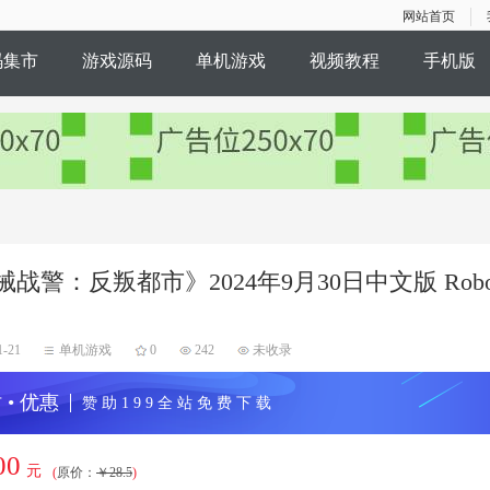
网站首页
码集市
游戏源码
单机游戏
视频教程
手机版
战警：反叛都市》2024年9月30日中文版 RoboCo
1-21
单机游戏
0
242
未收录
 • 优惠
赞 助 1 9 9 全 站 免 费 下 载
00
元
(
原价：
￥28.5
)