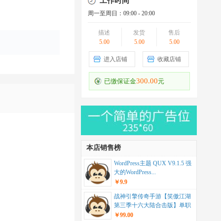
工作时间
周一至周日：09:00 - 20:00
描述
发货
售后
5.00
5.00
5.00
进入店铺
收藏店铺
300.00
已缴保证金
元
本店销售榜
WordPress主题 QUX V9.1.5 强
大的WordPress...
￥9.9
战神引擎传奇手游【笑傲江湖
第三季十六大陆合击版】单职
业+安卓苹果双端+...
￥99.00