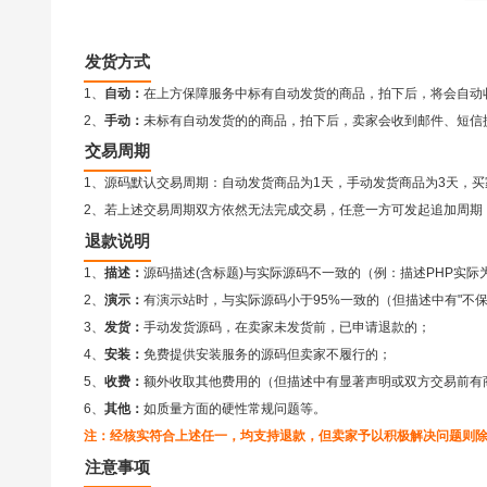
发货方式
1、
自动：
在上方保障服务中标有自动发货的商品，拍下后，将会自动
2、
手动：
未标有自动发货的的商品，拍下后，卖家会收到邮件、短信
交易周期
1、源码默认交易周期：自动发货商品为1天，手动发货商品为3天，买
2、若上述交易周期双方依然无法完成交易，任意一方可发起追加周期（
退款说明
1、
描述：
源码描述(含标题)与实际源码不一致的（例：描述PHP实际
2、
演示：
有演示站时，与实际源码小于95%一致的（但描述中有"不
3、
发货：
手动发货源码，在卖家未发货前，已申请退款的；
4、
安装：
免费提供安装服务的源码但卖家不履行的；
5、
收费：
额外收取其他费用的（但描述中有显著声明或双方交易前有
6、
其他：
如质量方面的硬性常规问题等。
注：经核实符合上述任一，均支持退款，但卖家予以积极解决问题则
注意事项