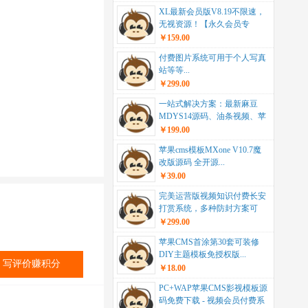
XL最新会员版V8.19不限速，
无视资源！【永久会员专
项】...
￥159.00
付费图片系统可用于个人写真
站等等...
￥299.00
一站式解决方案：最新麻豆
MDYS14源码、油条视频、苹
果CMS系统，附...
￥199.00
苹果cms模板MXone V10.7魔
改版源码 全开源...
￥39.00
完美运营版视频知识付费长安
打赏系统，多种防封方案可
选，全新弹窗支付，助...
￥299.00
苹果CMS首涂第30套可装修
DIY主题模板免授权版...
写评价赚积分
￥18.00
PC+WAP苹果CMS影视模板源
码免费下载 - 视频会员付费系