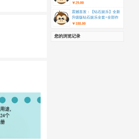
统”...
￥29.00
震撼首发：【钻石娱乐】全新
升级版钻石娱乐全套+全部作
业脚本+带视频教学...
￥188.00
您的浏览记录