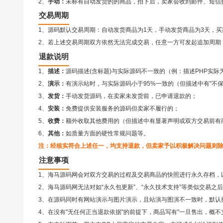
2、
手动：
未标有自动发货的的商品，拍下后，卖家会收到邮件、短信
交易周期
1、源码默认交易周期：自动发货商品为1天，手动发货商品为3天，买
2、若上述交易周期双方依然无法完成交易，任意一方可发起追加周期（
退款说明
1、
描述：
源码描述(含标题)与实际源码不一致的（例：描述PHP实际
2、
演示：
有演示站时，与实际源码小于95%一致的（但描述中有"不
3、
发货：
手动发货源码，在卖家未发货前，已申请退款的；
4、
安装：
免费提供安装服务的源码但卖家不履行的；
5、
收费：
额外收取其他费用的（但描述中有显著声明或双方交易前有
6、
其他：
如质量方面的硬性常规问题等。
注：经核实符合上述任一，均支持退款，但卖家予以积极解决问题则
注意事项
1、海马源码网会对双方交易的过程及交易商品的快照进行永久存档，
2、
海马源码网
无法对如“永久包更新”、“永久技术支持”等类似交易
3、在源码同时有网站演示与图片演示，且站演与图演不一致时，默认
4、在没有"无任何正当退款依据"的前提下，商品写有"一旦售出，概