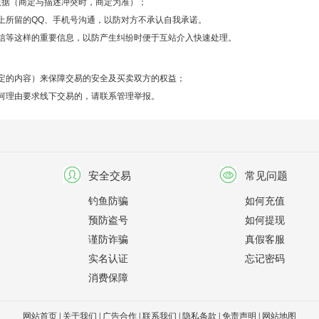
依据（商定与描述冲突时，商定为准）；
上所留的QQ、手机号沟通，以防对方不承认自我承诺。
信等这样的重要信息，以防产生纠纷时便于互站介入快速处理。
定的内容）来保障交易的安全及买卖双方的权益；
何理由要求线下交易的，请联系管理举报。
安全交易
常见问题
钓鱼防骗
如何充值
预防盗号
如何提现
谨防诈骗
真假客服
实名认证
忘记密码
消费保障
网站首页
|
关于我们
|
广告合作
|
联系我们
|
隐私条款
|
免责声明
|
网站地图