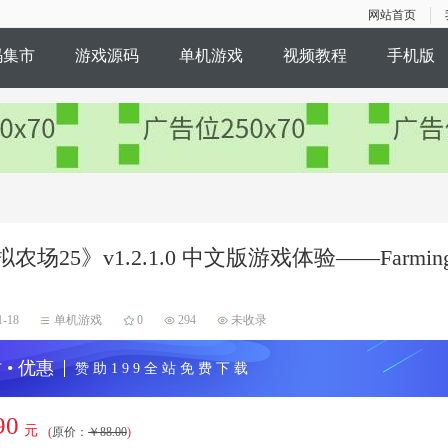
网站首页
码集市
游戏源码
单机游戏
视频教程
手机版
农场25》v1.2.1.0 中文版游戏体验——Farming S
1-18
单机游戏
0
294
未收录
 • 优惠
赞 助 1 9 9 全 站 免 费 下 载
90
元
(
原价：
￥88.00
)