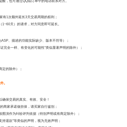
提醒，也可通过QQ或订单中的电话联系对方。
家有1次额外延长3天交易周期的权利；
1~60天）的请求，对方同意即可延长。
为ASP、描述的功能实际缺少、版本不符等）；
保证完全一样、有变化的可能性"类似显著声明的除外）；
商定的除外）；
除外。
以确保交易的真实、有效、安全！
之后的商家承诺做担保，请买家自行鉴别；
按图演作为纠纷评判依据（特别声明或有商定除外）；
不支持退款"等类似的声明，视为无效声明；