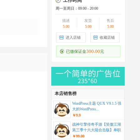
工作时间
周一至周日：09:00 - 20:00
描述
发货
售后
5.00
5.00
5.00
进入店铺
收藏店铺
300.00
已缴保证金
元
本店销售榜
WordPress主题 QUX V9.1.5 强
大的WordPress...
￥9.9
战神引擎传奇手游【笑傲江湖
第三季十六大陆合击版】单职
业+安卓苹果双端+...
￥99.00