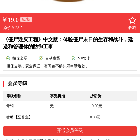
￥
19.0
6.7折
原价
￥28.5
收藏
《僵尸毁灭工程》中文版：体验僵尸末日的生存和战斗，建
造和管理你的防御工事
担保交易
自动发货
VIP折扣
担保交易，安全保证，有问题不解决可申请退款。
会员等级
等级名称
享受折扣
折后价
青铜
无
19.00元
赞助【至尊宝】
--
0.00元
开通会员等级