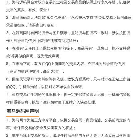
1、海马源码网会对双方交易的过程及交易商品的快照进行永久存档，以确保
交易的真实、有效、安全！
2、
海马源码网
无法对如“永久包更新”、“永久技术支持”等类似交易之后的商家
承诺做担保，请买家自行鉴别；
3、在源码同时有网站演示与图片演示，且站演与图演不一致时，默认按图演
作为纠纷评判依据（特别声明或有商定除外）；
4、在没有"无任何正当退款依据"的前提下，商品写有"一旦售出，概不支持退
款"等类似的声明，视为无效声明；
5、在未拍下前，双方在QQ上所商定的交易内容，亦可成为纠纷评判依据
（商定与描述冲突时，商定为准）；
6、因聊天记录可作为纠纷评判依据，故双方联系时，只与对方在互站上所留
的QQ、手机号沟通，以防对方不承认自我承诺。
7、虽然交易产生纠纷的几率很小，但一定要保留如聊天记录、手机短信等这
样的重要信息，以防产生纠纷时便于互站介入快速处理。
海马源码网声明
1、海马网作为第三方中介平台，依据交易合同（商品描述、交易前商定的内
容）来保障交易的安全及买卖双方的权益；
2、非平台线上交易的项目，出现任何后果均与互站无关；无论卖家以何理由