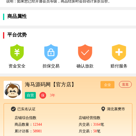
说明：如果您已经开通会员等级，商品结算时会自动计算折后价。
商品属性
平台优势
资金安全
担保交易
确认放款
赔付服务
海马源码网【官方店】
逛逛
企业
自营
保
3年
已实名认证
湖北襄樊市
店铺综合指数
店铺经营指数
商品数量：
12344
共交易：
3164
笔
累计访客：
58981
月交易：
58
笔