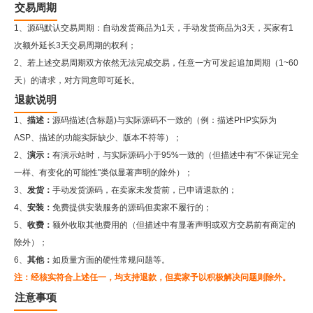
交易周期
1、源码默认交易周期：自动发货商品为1天，手动发货商品为3天，买家有1
次额外延长3天交易周期的权利；
2、若上述交易周期双方依然无法完成交易，任意一方可发起追加周期（1~60
天）的请求，对方同意即可延长。
退款说明
1、
描述：
源码描述(含标题)与实际源码不一致的（例：描述PHP实际为
ASP、描述的功能实际缺少、版本不符等）；
2、
演示：
有演示站时，与实际源码小于95%一致的（但描述中有"不保证完全
一样、有变化的可能性"类似显著声明的除外）；
3、
发货：
手动发货源码，在卖家未发货前，已申请退款的；
4、
安装：
免费提供安装服务的源码但卖家不履行的；
5、
收费：
额外收取其他费用的（但描述中有显著声明或双方交易前有商定的
除外）；
6、
其他：
如质量方面的硬性常规问题等。
注：经核实符合上述任一，均支持退款，但卖家予以积极解决问题则除外。
注意事项