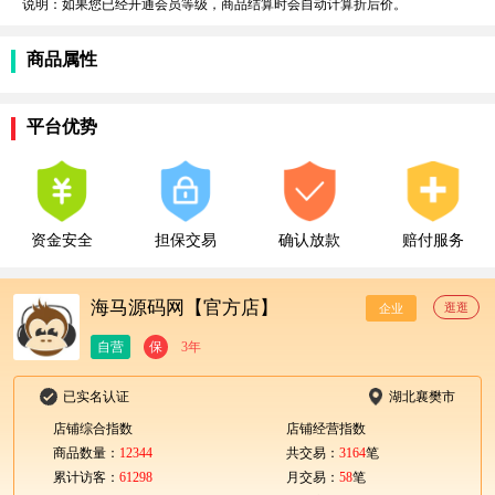
说明：如果您已经开通会员等级，商品结算时会自动计算折后价。
商品属性
平台优势
资金安全
担保交易
确认放款
赔付服务
海马源码网【官方店】
逛逛
企业
自营
保
3年
已实名认证
湖北襄樊市
店铺综合指数
店铺经营指数
商品数量：
12344
共交易：
3164
笔
累计访客：
61298
月交易：
58
笔