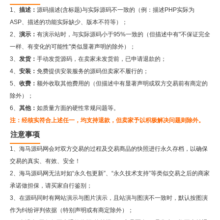
1、
描述：
源码描述(含标题)与实际源码不一致的（例：描述PHP实际为
ASP、描述的功能实际缺少、版本不符等）；
2、
演示：
有演示站时，与实际源码小于95%一致的（但描述中有"不保证完全
一样、有变化的可能性"类似显著声明的除外）；
3、
发货：
手动发货源码，在卖家未发货前，已申请退款的；
4、
安装：
免费提供安装服务的源码但卖家不履行的；
5、
收费：
额外收取其他费用的（但描述中有显著声明或双方交易前有商定的
除外）；
6、
其他：
如质量方面的硬性常规问题等。
注：经核实符合上述任一，均支持退款，但卖家予以积极解决问题则除外。
注意事项
1、海马源码网会对双方交易的过程及交易商品的快照进行永久存档，以确保
交易的真实、有效、安全！
2、
海马源码网
无法对如“永久包更新”、“永久技术支持”等类似交易之后的商家
承诺做担保，请买家自行鉴别；
3、在源码同时有网站演示与图片演示，且站演与图演不一致时，默认按图演
作为纠纷评判依据（特别声明或有商定除外）；