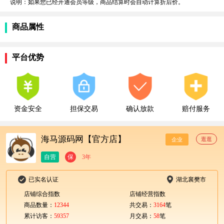
说明：如果您已经开通会员等级，商品结算时会自动计算折后价。
商品属性
平台优势
资金安全
担保交易
确认放款
赔付服务
海马源码网【官方店】
逛逛
企业
自营
保
3年
已实名认证
湖北襄樊市
店铺综合指数
店铺经营指数
商品数量：
12344
共交易：
3164
笔
累计访客：
59357
月交易：
58
笔