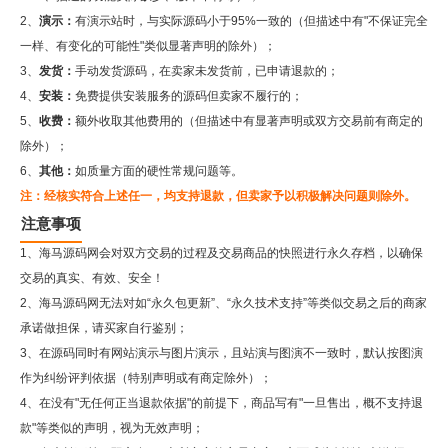
2、
演示：
有演示站时，与实际源码小于95%一致的（但描述中有"不保证完全
一样、有变化的可能性"类似显著声明的除外）；
3、
发货：
手动发货源码，在卖家未发货前，已申请退款的；
4、
安装：
免费提供安装服务的源码但卖家不履行的；
5、
收费：
额外收取其他费用的（但描述中有显著声明或双方交易前有商定的
除外）；
6、
其他：
如质量方面的硬性常规问题等。
注：经核实符合上述任一，均支持退款，但卖家予以积极解决问题则除外。
注意事项
1、海马源码网会对双方交易的过程及交易商品的快照进行永久存档，以确保
交易的真实、有效、安全！
2、
海马源码网
无法对如“永久包更新”、“永久技术支持”等类似交易之后的商家
承诺做担保，请买家自行鉴别；
3、在源码同时有网站演示与图片演示，且站演与图演不一致时，默认按图演
作为纠纷评判依据（特别声明或有商定除外）；
4、在没有"无任何正当退款依据"的前提下，商品写有"一旦售出，概不支持退
款"等类似的声明，视为无效声明；