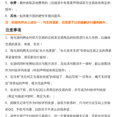
5、
收费：
额外收取其他费用的（但描述中有显著声明或双方交易前有商定的
除外）；
6、
其他：
如质量方面的硬性常规问题等。
注：经核实符合上述任一，均支持退款，但卖家予以积极解决问题则除外。
注意事项
1、海马源码网会对双方交易的过程及交易商品的快照进行永久存档，以确保
交易的真实、有效、安全！
2、
海马源码网
无法对如“永久包更新”、“永久技术支持”等类似交易之后的商家
承诺做担保，请买家自行鉴别；
3、在源码同时有网站演示与图片演示，且站演与图演不一致时，默认按图演
作为纠纷评判依据（特别声明或有商定除外）；
4、在没有"无任何正当退款依据"的前提下，商品写有"一旦售出，概不支持退
款"等类似的声明，视为无效声明；
5、在未拍下前，双方在QQ上所商定的交易内容，亦可成为纠纷评判依据
（商定与描述冲突时，商定为准）；
6、因聊天记录可作为纠纷评判依据，故双方联系时，只与对方在互站上所留
的QQ、手机号沟通，以防对方不承认自我承诺。
7、虽然交易产生纠纷的几率很小，但一定要保留如聊天记录、手机短信等这