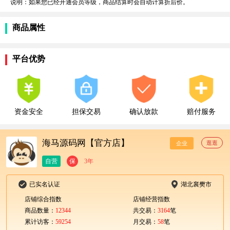
说明：如果您已经开通会员等级，商品结算时会自动计算折后价。
商品属性
平台优势
资金安全
担保交易
确认放款
赔付服务
海马源码网【官方店】
逛逛
企业
自营
保
3年
已实名认证
湖北襄樊市
店铺综合指数
店铺经营指数
商品数量：
12344
共交易：
3164
笔
累计访客：
59254
月交易：
58
笔