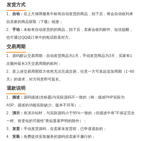
发货方式
1、
自动：
在上方保障服务中标有自动发货的商品，拍下后，将会自动收到来
自卖家的商品获取（下载）链接；
2、
手动：
未标有自动发货的的商品，拍下后，卖家会收到邮件、短信提醒，
也可通过QQ或订单中的电话联系对方。
交易周期
1、源码默认交易周期：自动发货商品为1天，手动发货商品为3天，买家有1
次额外延长3天交易周期的权利；
2、若上述交易周期双方依然无法完成交易，任意一方可发起追加周期（1~60
天）的请求，对方同意即可延长。
退款说明
1、
描述：
源码描述(含标题)与实际源码不一致的（例：描述PHP实际为
ASP、描述的功能实际缺少、版本不符等）；
2、
演示：
有演示站时，与实际源码小于95%一致的（但描述中有"不保证完全
一样、有变化的可能性"类似显著声明的除外）；
3、
发货：
手动发货源码，在卖家未发货前，已申请退款的；
4、
安装：
免费提供安装服务的源码但卖家不履行的；