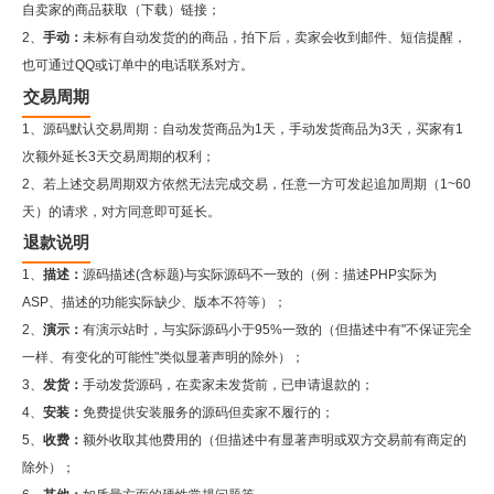
自卖家的商品获取（下载）链接；
2、
手动：
未标有自动发货的的商品，拍下后，卖家会收到邮件、短信提醒，
也可通过QQ或订单中的电话联系对方。
交易周期
1、源码默认交易周期：自动发货商品为1天，手动发货商品为3天，买家有1
次额外延长3天交易周期的权利；
2、若上述交易周期双方依然无法完成交易，任意一方可发起追加周期（1~60
天）的请求，对方同意即可延长。
退款说明
1、
描述：
源码描述(含标题)与实际源码不一致的（例：描述PHP实际为
ASP、描述的功能实际缺少、版本不符等）；
2、
演示：
有演示站时，与实际源码小于95%一致的（但描述中有"不保证完全
一样、有变化的可能性"类似显著声明的除外）；
3、
发货：
手动发货源码，在卖家未发货前，已申请退款的；
4、
安装：
免费提供安装服务的源码但卖家不履行的；
5、
收费：
额外收取其他费用的（但描述中有显著声明或双方交易前有商定的
除外）；