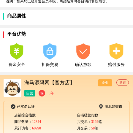
说明：如果您已经开通会员等级，商品结算时会自动计算折后价。
商品属性
平台优势
资金安全
担保交易
确认放款
赔付服务
海马源码网【官方店】
逛逛
企业
自营
保
3年
已实名认证
湖北襄樊市
店铺综合指数
店铺经营指数
商品数量：
12344
共交易：
3164
笔
累计访客：
60990
月交易：
58
笔