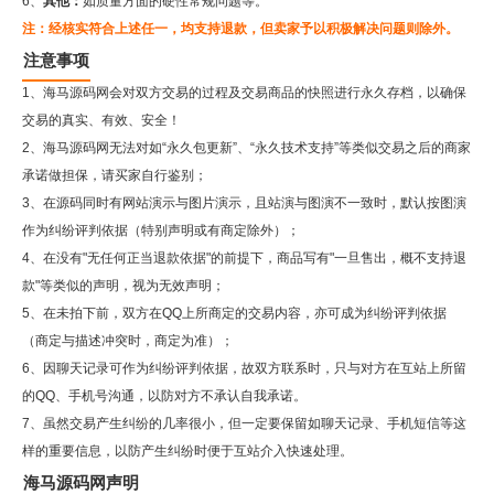
6、
其他：
如质量方面的硬性常规问题等。
注：经核实符合上述任一，均支持退款，但卖家予以积极解决问题则除外。
注意事项
1、海马源码网会对双方交易的过程及交易商品的快照进行永久存档，以确保
交易的真实、有效、安全！
2、
海马源码网
无法对如“永久包更新”、“永久技术支持”等类似交易之后的商家
承诺做担保，请买家自行鉴别；
3、在源码同时有网站演示与图片演示，且站演与图演不一致时，默认按图演
作为纠纷评判依据（特别声明或有商定除外）；
4、在没有"无任何正当退款依据"的前提下，商品写有"一旦售出，概不支持退
款"等类似的声明，视为无效声明；
5、在未拍下前，双方在QQ上所商定的交易内容，亦可成为纠纷评判依据
（商定与描述冲突时，商定为准）；
6、因聊天记录可作为纠纷评判依据，故双方联系时，只与对方在互站上所留
的QQ、手机号沟通，以防对方不承认自我承诺。
7、虽然交易产生纠纷的几率很小，但一定要保留如聊天记录、手机短信等这
样的重要信息，以防产生纠纷时便于互站介入快速处理。
海马源码网声明