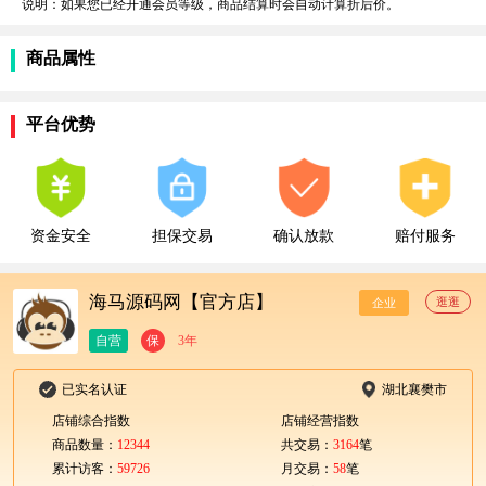
说明：如果您已经开通会员等级，商品结算时会自动计算折后价。
商品属性
平台优势
资金安全
担保交易
确认放款
赔付服务
海马源码网【官方店】
逛逛
企业
自营
保
3年
已实名认证
湖北襄樊市
店铺综合指数
店铺经营指数
商品数量：
12344
共交易：
3164
笔
累计访客：
59726
月交易：
58
笔