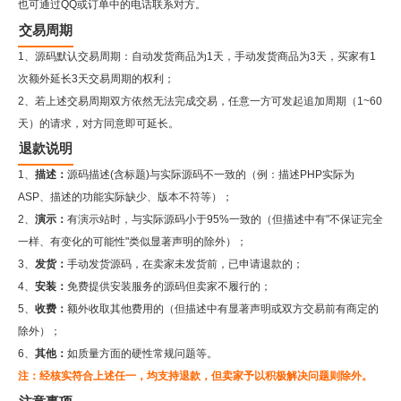
也可通过QQ或订单中的电话联系对方。
交易周期
1、源码默认交易周期：自动发货商品为1天，手动发货商品为3天，买家有1
次额外延长3天交易周期的权利；
2、若上述交易周期双方依然无法完成交易，任意一方可发起追加周期（1~60
天）的请求，对方同意即可延长。
退款说明
1、
描述：
源码描述(含标题)与实际源码不一致的（例：描述PHP实际为
ASP、描述的功能实际缺少、版本不符等）；
2、
演示：
有演示站时，与实际源码小于95%一致的（但描述中有"不保证完全
一样、有变化的可能性"类似显著声明的除外）；
3、
发货：
手动发货源码，在卖家未发货前，已申请退款的；
4、
安装：
免费提供安装服务的源码但卖家不履行的；
5、
收费：
额外收取其他费用的（但描述中有显著声明或双方交易前有商定的
除外）；
6、
其他：
如质量方面的硬性常规问题等。
注：经核实符合上述任一，均支持退款，但卖家予以积极解决问题则除外。