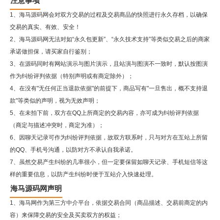
注意事项
1、海马源码网会对双方交易的过程及交易商品的快照进行永久存档，以确保
交易的真实、有效、安全！
2、
海马源码网
无法对如“永久包更新”、“永久技术支持”等类似交易之后的商家
承诺做担保，请买家自行鉴别；
3、在源码同时有网站演示与图片演示，且站演与图演不一致时，默认按图演
作为纠纷评判依据（特别声明或有商定除外）；
4、在没有"无任何正当退款依据"的前提下，商品写有"一旦售出，概不支持退
款"等类似的声明，视为无效声明；
5、在未拍下前，双方在QQ上所商定的交易内容，亦可成为纠纷评判依据
（商定与描述冲突时，商定为准）；
6、因聊天记录可作为纠纷评判依据，故双方联系时，只与对方在互站上所留
的QQ、手机号沟通，以防对方不承认自我承诺。
7、虽然交易产生纠纷的几率很小，但一定要保留如聊天记录、手机短信等这
样的重要信息，以防产生纠纷时便于互站介入快速处理。
海马源码网声明
1、海马网作为第三方中介平台，依据交易合同（商品描述、交易前商定的内
容）来保障交易的安全及买卖双方的权益；