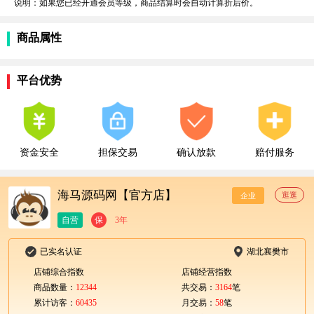
说明：如果您已经开通会员等级，商品结算时会自动计算折后价。
商品属性
平台优势
资金安全
担保交易
确认放款
赔付服务
海马源码网【官方店】
逛逛
企业
自营
保
3年
已实名认证
湖北襄樊市
店铺综合指数
店铺经营指数
商品数量：
12344
共交易：
3164
笔
累计访客：
60435
月交易：
58
笔