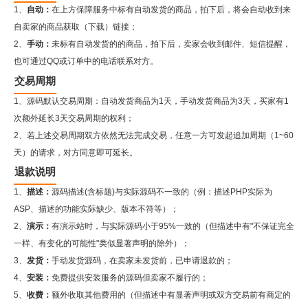
1、
自动：
在上方保障服务中标有自动发货的商品，拍下后，将会自动收到来
自卖家的商品获取（下载）链接；
2、
手动：
未标有自动发货的的商品，拍下后，卖家会收到邮件、短信提醒，
也可通过QQ或订单中的电话联系对方。
交易周期
1、源码默认交易周期：自动发货商品为1天，手动发货商品为3天，买家有1
次额外延长3天交易周期的权利；
2、若上述交易周期双方依然无法完成交易，任意一方可发起追加周期（1~60
天）的请求，对方同意即可延长。
退款说明
1、
描述：
源码描述(含标题)与实际源码不一致的（例：描述PHP实际为
ASP、描述的功能实际缺少、版本不符等）；
2、
演示：
有演示站时，与实际源码小于95%一致的（但描述中有"不保证完全
一样、有变化的可能性"类似显著声明的除外）；
3、
发货：
手动发货源码，在卖家未发货前，已申请退款的；
4、
安装：
免费提供安装服务的源码但卖家不履行的；
5、
收费：
额外收取其他费用的（但描述中有显著声明或双方交易前有商定的