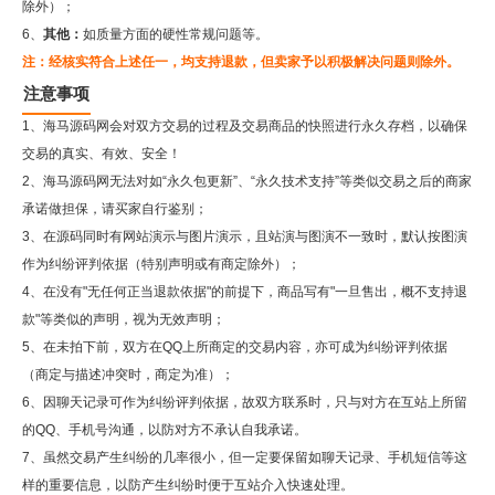
除外）；
6、
其他：
如质量方面的硬性常规问题等。
注：经核实符合上述任一，均支持退款，但卖家予以积极解决问题则除外。
注意事项
1、海马源码网会对双方交易的过程及交易商品的快照进行永久存档，以确保
交易的真实、有效、安全！
2、
海马源码网
无法对如“永久包更新”、“永久技术支持”等类似交易之后的商家
承诺做担保，请买家自行鉴别；
3、在源码同时有网站演示与图片演示，且站演与图演不一致时，默认按图演
作为纠纷评判依据（特别声明或有商定除外）；
4、在没有"无任何正当退款依据"的前提下，商品写有"一旦售出，概不支持退
款"等类似的声明，视为无效声明；
5、在未拍下前，双方在QQ上所商定的交易内容，亦可成为纠纷评判依据
（商定与描述冲突时，商定为准）；
6、因聊天记录可作为纠纷评判依据，故双方联系时，只与对方在互站上所留
的QQ、手机号沟通，以防对方不承认自我承诺。
7、虽然交易产生纠纷的几率很小，但一定要保留如聊天记录、手机短信等这
样的重要信息，以防产生纠纷时便于互站介入快速处理。