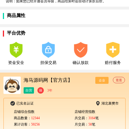
说明：如果您已经开通会员等级，商品结算时会自动计算折后价。
商品属性
平台优势
资金安全
担保交易
确认放款
赔付服务
海马源码网【官方店】
逛逛
企业
自营
保
3年
已实名认证
湖北襄樊市
店铺综合指数
店铺经营指数
商品数量：
12344
共交易：
3164
笔
累计访客：
59256
月交易：
58
笔