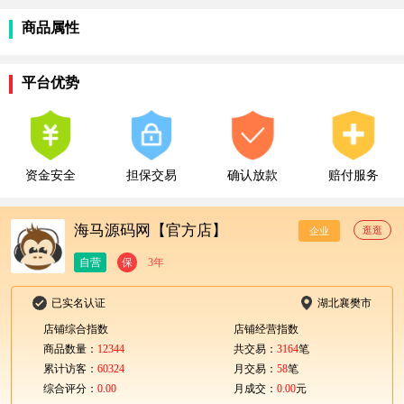
商品属性
平台优势
资金安全
担保交易
确认放款
赔付服务
海马源码网【官方店】
逛逛
企业
自营
保
3年
已实名认证
湖北襄樊市
店铺综合指数
店铺经营指数
商品数量：
12344
共交易：
3164
笔
累计访客：
60324
月交易：
58
笔
综合评分：
0.00
月成交：
0.00
元