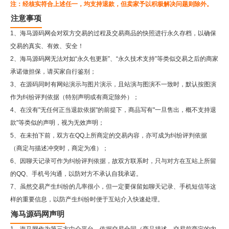
注：经核实符合上述任一，均支持退款，但卖家予以积极解决问题则除外。
注意事项
1、海马源码网会对双方交易的过程及交易商品的快照进行永久存档，以确保
交易的真实、有效、安全！
2、
海马源码网
无法对如“永久包更新”、“永久技术支持”等类似交易之后的商家
承诺做担保，请买家自行鉴别；
3、在源码同时有网站演示与图片演示，且站演与图演不一致时，默认按图演
作为纠纷评判依据（特别声明或有商定除外）；
4、在没有"无任何正当退款依据"的前提下，商品写有"一旦售出，概不支持退
款"等类似的声明，视为无效声明；
5、在未拍下前，双方在QQ上所商定的交易内容，亦可成为纠纷评判依据
（商定与描述冲突时，商定为准）；
6、因聊天记录可作为纠纷评判依据，故双方联系时，只与对方在互站上所留
的QQ、手机号沟通，以防对方不承认自我承诺。
7、虽然交易产生纠纷的几率很小，但一定要保留如聊天记录、手机短信等这
样的重要信息，以防产生纠纷时便于互站介入快速处理。
海马源码网声明
1、海马网作为第三方中介平台，依据交易合同（商品描述、交易前商定的内