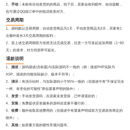
2、
手动：
未标有自动发货的的商品，拍下后，卖家会收到邮件、短信提醒，
也可通过QQ或订单中的电话联系对方。
交易周期
1、源码默认交易周期：自动发货商品为1天，手动发货商品为3天，买家有1
次额外延长3天交易周期的权利；
2、若上述交易周期双方依然无法完成交易，任意一方可发起追加周期（1~60
天）的请求，对方同意即可延长。
退款说明
1、
描述：
源码描述(含标题)与实际源码不一致的（例：描述PHP实际为
ASP、描述的功能实际缺少、版本不符等）；
2、
演示：
有演示站时，与实际源码小于95%一致的（但描述中有"不保证完全
一样、有变化的可能性"类似显著声明的除外）；
3、
发货：
手动发货源码，在卖家未发货前，已申请退款的；
4、
安装：
免费提供安装服务的源码但卖家不履行的；
5、
收费：
额外收取其他费用的（但描述中有显著声明或双方交易前有商定的
除外）；
6、
其他：
如质量方面的硬性常规问题等。