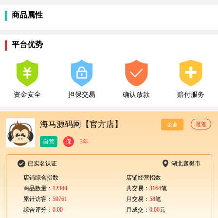
商品属性
平台优势
资金安全
担保交易
确认放款
赔付服务
海马源码网【官方店】
逛逛
企业
自营
保
3年
已实名认证
湖北襄樊市
店铺综合指数
店铺经营指数
商品数量：
12344
共交易：
3164
笔
累计访客：
59761
月交易：
58
笔
综合评分：
0.00
月成交：
0.00
元