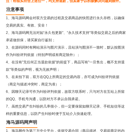
注：经核实符合上述任一，均支持退款，但卖家予以积极解决问题则除外。
注意事项
1、海马源码网会对双方交易的过程及交易商品的快照进行永久存档，以确保
交易的真实、有效、安全！
2、
海马源码网
无法对如“永久包更新”、“永久技术支持”等类似交易之后的商家
承诺做担保，请买家自行鉴别；
3、在源码同时有网站演示与图片演示，且站演与图演不一致时，默认按图演
作为纠纷评判依据（特别声明或有商定除外）；
4、在没有"无任何正当退款依据"的前提下，商品写有"一旦售出，概不支持退
款"等类似的声明，视为无效声明；
5、在未拍下前，双方在QQ上所商定的交易内容，亦可成为纠纷评判依据
（商定与描述冲突时，商定为准）；
6、因聊天记录可作为纠纷评判依据，故双方联系时，只与对方在互站上所留
的QQ、手机号沟通，以防对方不承认自我承诺。
7、虽然交易产生纠纷的几率很小，但一定要保留如聊天记录、手机短信等这
样的重要信息，以防产生纠纷时便于互站介入快速处理。
海马源码网声明
1、海马网作为第三方中介平台，依据交易合同（商品描述、交易前商定的内