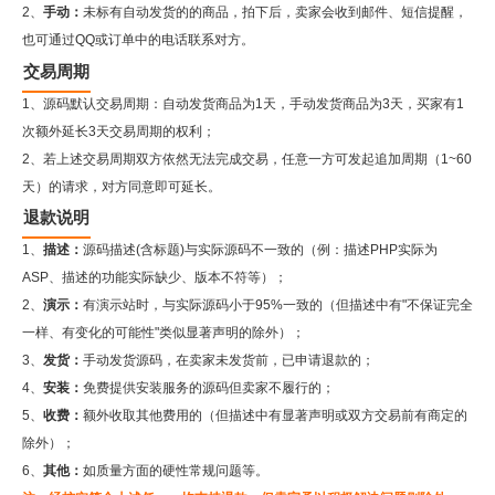
2、
手动：
未标有自动发货的的商品，拍下后，卖家会收到邮件、短信提醒，
也可通过QQ或订单中的电话联系对方。
交易周期
1、源码默认交易周期：自动发货商品为1天，手动发货商品为3天，买家有1
次额外延长3天交易周期的权利；
2、若上述交易周期双方依然无法完成交易，任意一方可发起追加周期（1~60
天）的请求，对方同意即可延长。
退款说明
1、
描述：
源码描述(含标题)与实际源码不一致的（例：描述PHP实际为
ASP、描述的功能实际缺少、版本不符等）；
2、
演示：
有演示站时，与实际源码小于95%一致的（但描述中有"不保证完全
一样、有变化的可能性"类似显著声明的除外）；
3、
发货：
手动发货源码，在卖家未发货前，已申请退款的；
4、
安装：
免费提供安装服务的源码但卖家不履行的；
5、
收费：
额外收取其他费用的（但描述中有显著声明或双方交易前有商定的
除外）；
6、
其他：
如质量方面的硬性常规问题等。