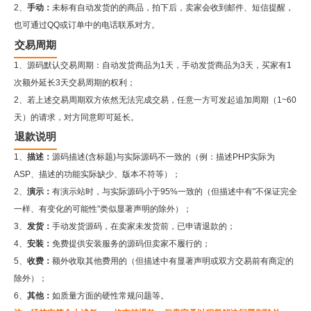
2、
手动：
未标有自动发货的的商品，拍下后，卖家会收到邮件、短信提醒，
也可通过QQ或订单中的电话联系对方。
交易周期
1、源码默认交易周期：自动发货商品为1天，手动发货商品为3天，买家有1
次额外延长3天交易周期的权利；
2、若上述交易周期双方依然无法完成交易，任意一方可发起追加周期（1~60
天）的请求，对方同意即可延长。
退款说明
1、
描述：
源码描述(含标题)与实际源码不一致的（例：描述PHP实际为
ASP、描述的功能实际缺少、版本不符等）；
2、
演示：
有演示站时，与实际源码小于95%一致的（但描述中有"不保证完全
一样、有变化的可能性"类似显著声明的除外）；
3、
发货：
手动发货源码，在卖家未发货前，已申请退款的；
4、
安装：
免费提供安装服务的源码但卖家不履行的；
5、
收费：
额外收取其他费用的（但描述中有显著声明或双方交易前有商定的
除外）；
6、
其他：
如质量方面的硬性常规问题等。