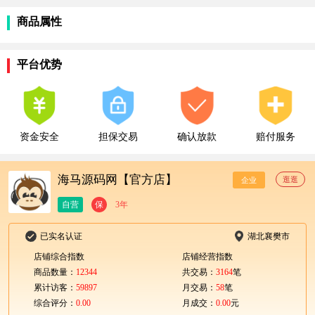
商品属性
平台优势
资金安全
担保交易
确认放款
赔付服务
海马源码网【官方店】
逛逛
企业
自营
保
3年
已实名认证
湖北襄樊市
店铺综合指数
店铺经营指数
商品数量：
12344
共交易：
3164
笔
累计访客：
59897
月交易：
58
笔
综合评分：
0.00
月成交：
0.00
元