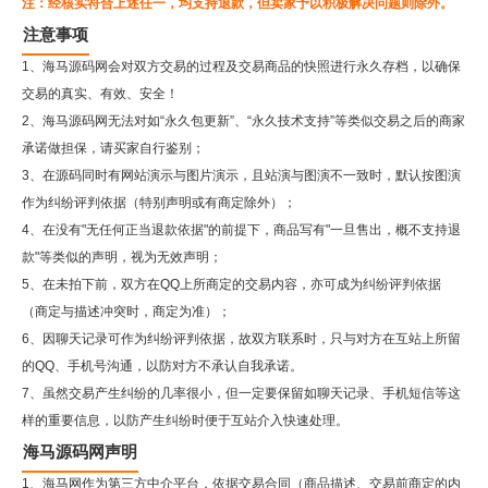
注：经核实符合上述任一，均支持退款，但卖家予以积极解决问题则除外。
注意事项
1、海马源码网会对双方交易的过程及交易商品的快照进行永久存档，以确保
交易的真实、有效、安全！
2、
海马源码网
无法对如“永久包更新”、“永久技术支持”等类似交易之后的商家
承诺做担保，请买家自行鉴别；
3、在源码同时有网站演示与图片演示，且站演与图演不一致时，默认按图演
作为纠纷评判依据（特别声明或有商定除外）；
4、在没有"无任何正当退款依据"的前提下，商品写有"一旦售出，概不支持退
款"等类似的声明，视为无效声明；
5、在未拍下前，双方在QQ上所商定的交易内容，亦可成为纠纷评判依据
（商定与描述冲突时，商定为准）；
6、因聊天记录可作为纠纷评判依据，故双方联系时，只与对方在互站上所留
的QQ、手机号沟通，以防对方不承认自我承诺。
7、虽然交易产生纠纷的几率很小，但一定要保留如聊天记录、手机短信等这
样的重要信息，以防产生纠纷时便于互站介入快速处理。
海马源码网声明
1、海马网作为第三方中介平台，依据交易合同（商品描述、交易前商定的内