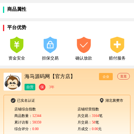
商品属性
平台优势
资金安全
担保交易
确认放款
赔付服务
海马源码网【官方店】
逛逛
企业
自营
保
3年
已实名认证
湖北襄樊市
店铺综合指数
店铺经营指数
商品数量：
12344
共交易：
3164
笔
累计访客：
59359
月交易：
58
笔
综合评分：
0.00
月成交：
0.00
元