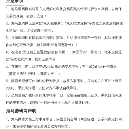
注意事项
1、海马源码网会对双方交易的过程及交易商品的快照进行永久存档，以确保
交易的真实、有效、安全！
2、
海马源码网
无法对如“永久包更新”、“永久技术支持”等类似交易之后的商家
承诺做担保，请买家自行鉴别；
3、在源码同时有网站演示与图片演示，且站演与图演不一致时，默认按图演
作为纠纷评判依据（特别声明或有商定除外）；
4、在没有"无任何正当退款依据"的前提下，商品写有"一旦售出，概不支持退
款"等类似的声明，视为无效声明；
5、在未拍下前，双方在QQ上所商定的交易内容，亦可成为纠纷评判依据
（商定与描述冲突时，商定为准）；
6、因聊天记录可作为纠纷评判依据，故双方联系时，只与对方在互站上所留
的QQ、手机号沟通，以防对方不承认自我承诺。
7、虽然交易产生纠纷的几率很小，但一定要保留如聊天记录、手机短信等这
样的重要信息，以防产生纠纷时便于互站介入快速处理。
海马源码网声明
1、海马网作为第三方中介平台，依据交易合同（商品描述、交易前商定的内
容）来保障交易的安全及买卖双方的权益；