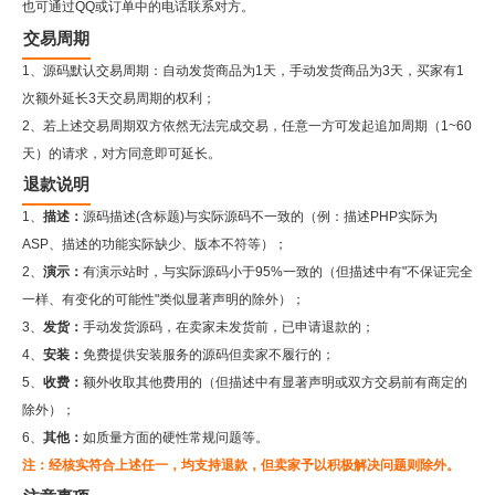
也可通过QQ或订单中的电话联系对方。
交易周期
1、源码默认交易周期：自动发货商品为1天，手动发货商品为3天，买家有1
次额外延长3天交易周期的权利；
2、若上述交易周期双方依然无法完成交易，任意一方可发起追加周期（1~60
天）的请求，对方同意即可延长。
退款说明
1、
描述：
源码描述(含标题)与实际源码不一致的（例：描述PHP实际为
ASP、描述的功能实际缺少、版本不符等）；
2、
演示：
有演示站时，与实际源码小于95%一致的（但描述中有"不保证完全
一样、有变化的可能性"类似显著声明的除外）；
3、
发货：
手动发货源码，在卖家未发货前，已申请退款的；
4、
安装：
免费提供安装服务的源码但卖家不履行的；
5、
收费：
额外收取其他费用的（但描述中有显著声明或双方交易前有商定的
除外）；
6、
其他：
如质量方面的硬性常规问题等。
注：经核实符合上述任一，均支持退款，但卖家予以积极解决问题则除外。