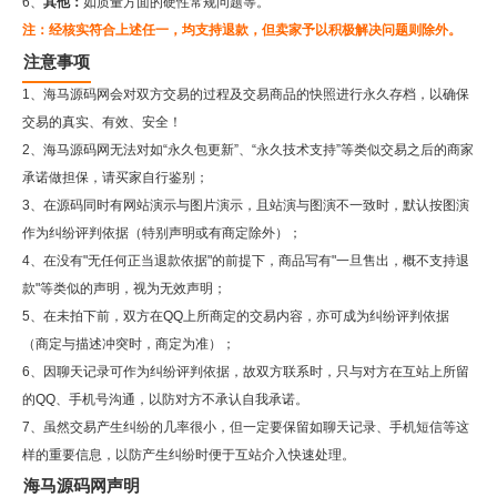
6、
其他：
如质量方面的硬性常规问题等。
注：经核实符合上述任一，均支持退款，但卖家予以积极解决问题则除外。
注意事项
1、海马源码网会对双方交易的过程及交易商品的快照进行永久存档，以确保
交易的真实、有效、安全！
2、
海马源码网
无法对如“永久包更新”、“永久技术支持”等类似交易之后的商家
承诺做担保，请买家自行鉴别；
3、在源码同时有网站演示与图片演示，且站演与图演不一致时，默认按图演
作为纠纷评判依据（特别声明或有商定除外）；
4、在没有"无任何正当退款依据"的前提下，商品写有"一旦售出，概不支持退
款"等类似的声明，视为无效声明；
5、在未拍下前，双方在QQ上所商定的交易内容，亦可成为纠纷评判依据
（商定与描述冲突时，商定为准）；
6、因聊天记录可作为纠纷评判依据，故双方联系时，只与对方在互站上所留
的QQ、手机号沟通，以防对方不承认自我承诺。
7、虽然交易产生纠纷的几率很小，但一定要保留如聊天记录、手机短信等这
样的重要信息，以防产生纠纷时便于互站介入快速处理。
海马源码网声明