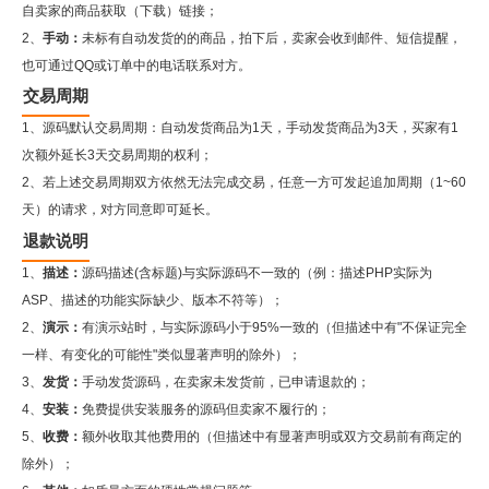
自卖家的商品获取（下载）链接；
2、
手动：
未标有自动发货的的商品，拍下后，卖家会收到邮件、短信提醒，
也可通过QQ或订单中的电话联系对方。
交易周期
1、源码默认交易周期：自动发货商品为1天，手动发货商品为3天，买家有1
次额外延长3天交易周期的权利；
2、若上述交易周期双方依然无法完成交易，任意一方可发起追加周期（1~60
天）的请求，对方同意即可延长。
退款说明
1、
描述：
源码描述(含标题)与实际源码不一致的（例：描述PHP实际为
ASP、描述的功能实际缺少、版本不符等）；
2、
演示：
有演示站时，与实际源码小于95%一致的（但描述中有"不保证完全
一样、有变化的可能性"类似显著声明的除外）；
3、
发货：
手动发货源码，在卖家未发货前，已申请退款的；
4、
安装：
免费提供安装服务的源码但卖家不履行的；
5、
收费：
额外收取其他费用的（但描述中有显著声明或双方交易前有商定的
除外）；