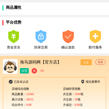
商品属性
平台优势
资金安全
担保交易
确认放款
赔付服务
海马源码网【官方店】
逛逛
企业
自营
保
3年
已实名认证
湖北襄樊市
店铺综合指数
店铺经营指数
商品数量：
12344
共交易：
3164
笔
累计访客：
59151
月交易：
58
笔
综合评分：
0.00
月成交：
0.00
元