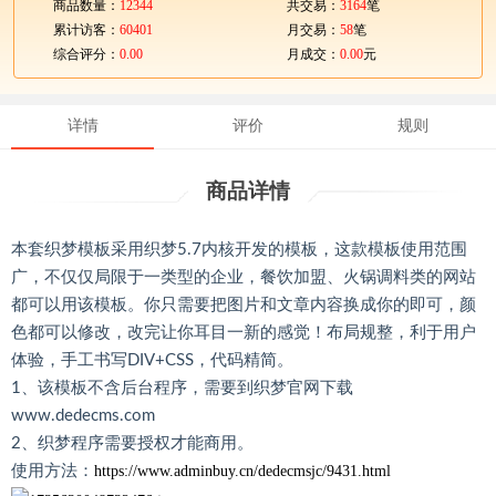
商品数量：
12344
共交易：
3164
笔
累计访客：
60401
月交易：
58
笔
综合评分：
0.00
月成交：
0.00
元
详情
评价
规则
商品详情
本套织梦模板采用织梦5.7内核开发的模板，这款模板使用范围
广，不仅仅局限于一类型的企业，餐饮加盟、火锅调料类的网站
都可以用该模板。你只需要把图片和文章内容换成你的即可，颜
色都可以修改，改完让你耳目一新的感觉！布局规整，利于用户
体验，手工书写DIV+CSS，代码精简。
1、该模板不含后台程序，需要到织梦官网下载
www.dedecms.com
2、织梦程序需要授权才能商用。
使用方法：
https://www.adminbuy.cn/dedecmsjc/9431.html