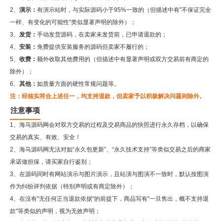
2、
演示：
有演示站时，与实际源码小于95%一致的（但描述中有"不保证完全
一样、有变化的可能性"类似显著声明的除外）；
3、
发货：
手动发货源码，在卖家未发货前，已申请退款的；
4、
安装：
免费提供安装服务的源码但卖家不履行的；
5、
收费：
额外收取其他费用的（但描述中有显著声明或双方交易前有商定的
除外）；
6、
其他：
如质量方面的硬性常规问题等。
注：经核实符合上述任一，均支持退款，但卖家予以积极解决问题则除外。
注意事项
1、海马源码网会对双方交易的过程及交易商品的快照进行永久存档，以确保
交易的真实、有效、安全！
2、
海马源码网
无法对如“永久包更新”、“永久技术支持”等类似交易之后的商家
承诺做担保，请买家自行鉴别；
3、在源码同时有网站演示与图片演示，且站演与图演不一致时，默认按图演
作为纠纷评判依据（特别声明或有商定除外）；
4、在没有"无任何正当退款依据"的前提下，商品写有"一旦售出，概不支持退
款"等类似的声明，视为无效声明；