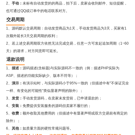
2、
手动：
未标有自动发货的的商品，拍下后，卖家会收到邮件、短信提醒，
也可通过QQ或订单中的电话联系对方。
交易周期
1、源码默认交易周期：自动发货商品为1天，手动发货商品为3天，买家有1
次额外延长3天交易周期的权利；
2、若上述交易周期双方依然无法完成交易，任意一方可发起追加周期（1~60
天）的请求，对方同意即可延长。
退款说明
1、
描述：
源码描述(含标题)与实际源码不一致的（例：描述PHP实际为
ASP、描述的功能实际缺少、版本不符等）；
2、
演示：
有演示站时，与实际源码小于95%一致的（但描述中有"不保证完全
一样、有变化的可能性"类似显著声明的除外）；
3、
发货：
手动发货源码，在卖家未发货前，已申请退款的；
4、
安装：
免费提供安装服务的源码但卖家不履行的；
5、
收费：
额外收取其他费用的（但描述中有显著声明或双方交易前有商定的
除外）；
6、
其他：
如质量方面的硬性常规问题等。