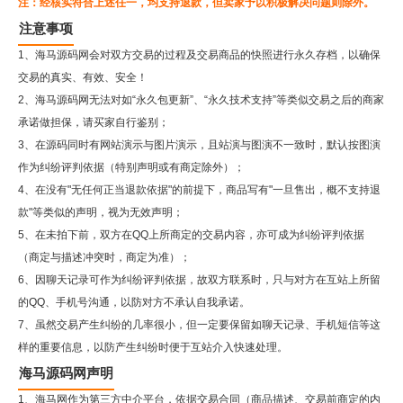
注：经核实符合上述任一，均支持退款，但卖家予以积极解决问题则除外。
注意事项
1、海马源码网会对双方交易的过程及交易商品的快照进行永久存档，以确保
交易的真实、有效、安全！
2、
海马源码网
无法对如“永久包更新”、“永久技术支持”等类似交易之后的商家
承诺做担保，请买家自行鉴别；
3、在源码同时有网站演示与图片演示，且站演与图演不一致时，默认按图演
作为纠纷评判依据（特别声明或有商定除外）；
4、在没有"无任何正当退款依据"的前提下，商品写有"一旦售出，概不支持退
款"等类似的声明，视为无效声明；
5、在未拍下前，双方在QQ上所商定的交易内容，亦可成为纠纷评判依据
（商定与描述冲突时，商定为准）；
6、因聊天记录可作为纠纷评判依据，故双方联系时，只与对方在互站上所留
的QQ、手机号沟通，以防对方不承认自我承诺。
7、虽然交易产生纠纷的几率很小，但一定要保留如聊天记录、手机短信等这
样的重要信息，以防产生纠纷时便于互站介入快速处理。
海马源码网声明
1、海马网作为第三方中介平台，依据交易合同（商品描述、交易前商定的内