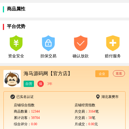
商品属性
平台优势
资金安全
担保交易
确认放款
赔付服务
海马源码网【官方店】
逛逛
企业
自营
保
3年
已实名认证
湖北襄樊市
店铺综合指数
店铺经营指数
商品数量：
12344
共交易：
3164
笔
累计访客：
59704
月交易：
58
笔
综合评分：
0.00
月成交：
0.00
元