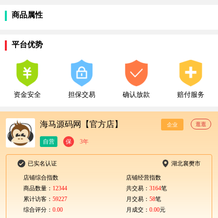
商品属性
平台优势
资金安全
担保交易
确认放款
赔付服务
海马源码网【官方店】
逛逛
企业
自营
保
3年
已实名认证
湖北襄樊市
店铺综合指数
店铺经营指数
商品数量：
12344
共交易：
3164
笔
累计访客：
59227
月交易：
58
笔
综合评分：
0.00
月成交：
0.00
元