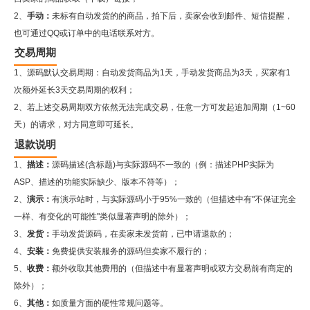
2、
手动：
未标有自动发货的的商品，拍下后，卖家会收到邮件、短信提醒，
也可通过QQ或订单中的电话联系对方。
交易周期
1、源码默认交易周期：自动发货商品为1天，手动发货商品为3天，买家有1
次额外延长3天交易周期的权利；
2、若上述交易周期双方依然无法完成交易，任意一方可发起追加周期（1~60
天）的请求，对方同意即可延长。
退款说明
1、
描述：
源码描述(含标题)与实际源码不一致的（例：描述PHP实际为
ASP、描述的功能实际缺少、版本不符等）；
2、
演示：
有演示站时，与实际源码小于95%一致的（但描述中有"不保证完全
一样、有变化的可能性"类似显著声明的除外）；
3、
发货：
手动发货源码，在卖家未发货前，已申请退款的；
4、
安装：
免费提供安装服务的源码但卖家不履行的；
5、
收费：
额外收取其他费用的（但描述中有显著声明或双方交易前有商定的
除外）；
6、
其他：
如质量方面的硬性常规问题等。