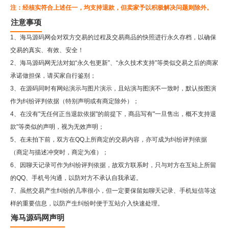
注：经核实符合上述任一，均支持退款，但卖家予以积极解决问题则除外。
注意事项
1、海马源码网会对双方交易的过程及交易商品的快照进行永久存档，以确保
交易的真实、有效、安全！
2、
海马源码网
无法对如“永久包更新”、“永久技术支持”等类似交易之后的商家
承诺做担保，请买家自行鉴别；
3、在源码同时有网站演示与图片演示，且站演与图演不一致时，默认按图演
作为纠纷评判依据（特别声明或有商定除外）；
4、在没有"无任何正当退款依据"的前提下，商品写有"一旦售出，概不支持退
款"等类似的声明，视为无效声明；
5、在未拍下前，双方在QQ上所商定的交易内容，亦可成为纠纷评判依据
（商定与描述冲突时，商定为准）；
6、因聊天记录可作为纠纷评判依据，故双方联系时，只与对方在互站上所留
的QQ、手机号沟通，以防对方不承认自我承诺。
7、虽然交易产生纠纷的几率很小，但一定要保留如聊天记录、手机短信等这
样的重要信息，以防产生纠纷时便于互站介入快速处理。
海马源码网声明