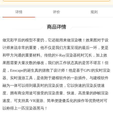
详情
评价
规则
商品详情
做完彩平后的模型不要扔，它还能用来做渲染噢！效果图对于设
计师来说非常的重要，他不仅是我们方案呈现的最后一环，更是
和甲方沟通的重要材料。传统的V-Ray渲染器耗时冗长，加上效
果图需要大量次数的修改，我们的工作状态真的是苦不堪言！但
是，Enscape的诞生真的拯救了设计师！他是基于GPU的实时渲染
器、实时漫游工具，是依附于建模软件的一款插件。与建模软件
融为一体可以得到最及时的渲染反馈，它以快速的渲染反馈速
度、拥有商业用途可接受的渲染质量、快速、高质量的静帧渲染
速度、可支持真·VR漫游、简单便捷傻瓜化的操作等优势绝对可
以称得上一匹渲染器黑马！