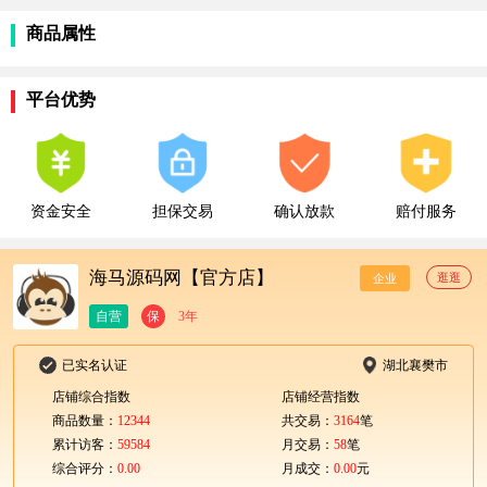
商品属性
平台优势
资金安全
担保交易
确认放款
赔付服务
海马源码网【官方店】
逛逛
企业
自营
保
3年
已实名认证
湖北襄樊市
店铺综合指数
店铺经营指数
商品数量：
12344
共交易：
3164
笔
累计访客：
59584
月交易：
58
笔
综合评分：
0.00
月成交：
0.00
元