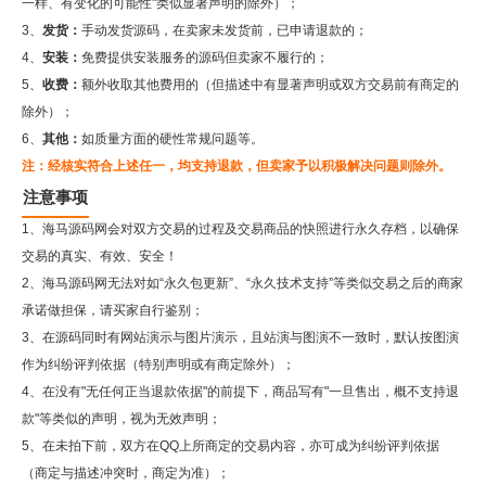
一样、有变化的可能性"类似显著声明的除外）；
3、
发货：
手动发货源码，在卖家未发货前，已申请退款的；
4、
安装：
免费提供安装服务的源码但卖家不履行的；
5、
收费：
额外收取其他费用的（但描述中有显著声明或双方交易前有商定的
除外）；
6、
其他：
如质量方面的硬性常规问题等。
注：经核实符合上述任一，均支持退款，但卖家予以积极解决问题则除外。
注意事项
1、海马源码网会对双方交易的过程及交易商品的快照进行永久存档，以确保
交易的真实、有效、安全！
2、
海马源码网
无法对如“永久包更新”、“永久技术支持”等类似交易之后的商家
承诺做担保，请买家自行鉴别；
3、在源码同时有网站演示与图片演示，且站演与图演不一致时，默认按图演
作为纠纷评判依据（特别声明或有商定除外）；
4、在没有"无任何正当退款依据"的前提下，商品写有"一旦售出，概不支持退
款"等类似的声明，视为无效声明；
5、在未拍下前，双方在QQ上所商定的交易内容，亦可成为纠纷评判依据
（商定与描述冲突时，商定为准）；