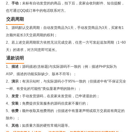
2、
手动：
未标有自动发货的的商品，拍下后，卖家会收到邮件、短信提醒，
也可通过QQ或订单中的电话联系对方。
交易周期
1、源码默认交易周期：自动发货商品为1天，手动发货商品为3天，买家有1
次额外延长3天交易周期的权利；
2、若上述交易周期双方依然无法完成交易，任意一方可发起追加周期（1~60
天）的请求，对方同意即可延长。
退款说明
1、
描述：
源码描述(含标题)与实际源码不一致的（例：描述PHP实际为
ASP、描述的功能实际缺少、版本不符等）；
2、
演示：
有演示站时，与实际源码小于95%一致的（但描述中有"不保证完全
一样、有变化的可能性"类似显著声明的除外）；
3、
发货：
手动发货源码，在卖家未发货前，已申请退款的；
4、
安装：
免费提供安装服务的源码但卖家不履行的；
5、
收费：
额外收取其他费用的（但描述中有显著声明或双方交易前有商定的
除外）；
6、
其他：
如质量方面的硬性常规问题等。