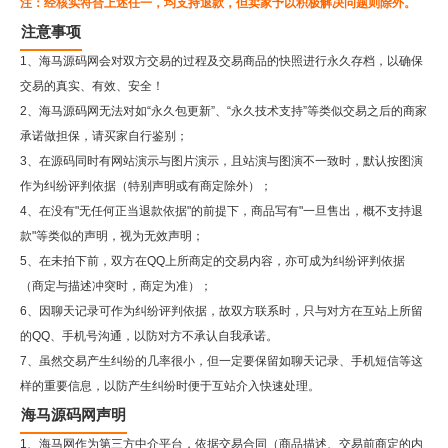
注：经核实符合上述任一，均支持退款，但卖家予以积极解决问题则除外。
注意事项
1、海马源码网会对双方交易的过程及交易商品的快照进行永久存档，以确保
交易的真实、有效、安全！
2、
海马源码网
无法对如“永久包更新”、“永久技术支持”等类似交易之后的商家
承诺做担保，请买家自行鉴别；
3、在源码同时有网站演示与图片演示，且站演与图演不一致时，默认按图演
作为纠纷评判依据（特别声明或有商定除外）；
4、在没有"无任何正当退款依据"的前提下，商品写有"一旦售出，概不支持退
款"等类似的声明，视为无效声明；
5、在未拍下前，双方在QQ上所商定的交易内容，亦可成为纠纷评判依据
（商定与描述冲突时，商定为准）；
6、因聊天记录可作为纠纷评判依据，故双方联系时，只与对方在互站上所留
的QQ、手机号沟通，以防对方不承认自我承诺。
7、虽然交易产生纠纷的几率很小，但一定要保留如聊天记录、手机短信等这
样的重要信息，以防产生纠纷时便于互站介入快速处理。
海马源码网声明
1、海马网作为第三方中介平台，依据交易合同（商品描述、交易前商定的内