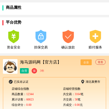
商品属性
平台优势
资金安全
担保交易
确认放款
赔付服务
海马源码网【官方店】
逛逛
企业
自营
保
3年
已实名认证
湖北襄樊市
店铺综合指数
店铺经营指数
商品数量：
12344
共交易：
3164
笔
累计访客：
60023
月交易：
58
笔
综合评分：
0.00
月成交：
0.00
元