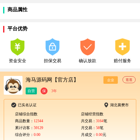
商品属性
平台优势
资金安全
担保交易
确认放款
赔付服务
海马源码网【官方店】
逛逛
企业
自营
保
3年
已实名认证
湖北襄樊市
店铺综合指数
店铺经营指数
商品数量：
12344
共交易：
3164
笔
累计访客：
59129
月交易：
58
笔
综合评分：
0.00
月成交：
0.00
元