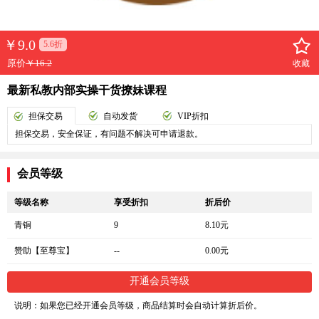
￥
9.0
5.6折
原价
￥16.2
收藏
最新私教内部实操干货撩妹课程
担保交易
自动发货
VIP折扣
担保交易，安全保证，有问题不解决可申请退款。
会员等级
等级名称
享受折扣
折后价
青铜
9
8.10元
赞助【至尊宝】
--
0.00元
开通会员等级
说明：如果您已经开通会员等级，商品结算时会自动计算折后价。