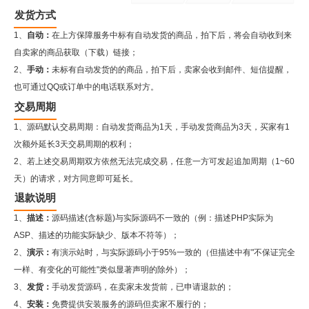
发货方式
1、
自动：
在上方保障服务中标有自动发货的商品，拍下后，将会自动收到来
自卖家的商品获取（下载）链接；
2、
手动：
未标有自动发货的的商品，拍下后，卖家会收到邮件、短信提醒，
也可通过QQ或订单中的电话联系对方。
交易周期
1、源码默认交易周期：自动发货商品为1天，手动发货商品为3天，买家有1
次额外延长3天交易周期的权利；
2、若上述交易周期双方依然无法完成交易，任意一方可发起追加周期（1~60
天）的请求，对方同意即可延长。
退款说明
1、
描述：
源码描述(含标题)与实际源码不一致的（例：描述PHP实际为
ASP、描述的功能实际缺少、版本不符等）；
2、
演示：
有演示站时，与实际源码小于95%一致的（但描述中有"不保证完全
一样、有变化的可能性"类似显著声明的除外）；
3、
发货：
手动发货源码，在卖家未发货前，已申请退款的；
4、
安装：
免费提供安装服务的源码但卖家不履行的；