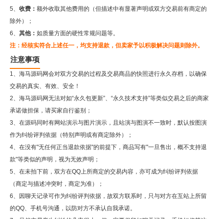
5、
收费：
额外收取其他费用的（但描述中有显著声明或双方交易前有商定的
除外）；
6、
其他：
如质量方面的硬性常规问题等。
注：经核实符合上述任一，均支持退款，但卖家予以积极解决问题则除外。
注意事项
1、海马源码网会对双方交易的过程及交易商品的快照进行永久存档，以确保
交易的真实、有效、安全！
2、
海马源码网
无法对如“永久包更新”、“永久技术支持”等类似交易之后的商家
承诺做担保，请买家自行鉴别；
3、在源码同时有网站演示与图片演示，且站演与图演不一致时，默认按图演
作为纠纷评判依据（特别声明或有商定除外）；
4、在没有"无任何正当退款依据"的前提下，商品写有"一旦售出，概不支持退
款"等类似的声明，视为无效声明；
5、在未拍下前，双方在QQ上所商定的交易内容，亦可成为纠纷评判依据
（商定与描述冲突时，商定为准）；
6、因聊天记录可作为纠纷评判依据，故双方联系时，只与对方在互站上所留
的QQ、手机号沟通，以防对方不承认自我承诺。