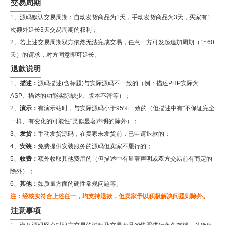
交易周期
1、源码默认交易周期：自动发货商品为1天，手动发货商品为3天，买家有1
次额外延长3天交易周期的权利；
2、若上述交易周期双方依然无法完成交易，任意一方可发起追加周期（1~60
天）的请求，对方同意即可延长。
退款说明
1、
描述：
源码描述(含标题)与实际源码不一致的（例：描述PHP实际为
ASP、描述的功能实际缺少、版本不符等）；
2、
演示：
有演示站时，与实际源码小于95%一致的（但描述中有"不保证完全
一样、有变化的可能性"类似显著声明的除外）；
3、
发货：
手动发货源码，在卖家未发货前，已申请退款的；
4、
安装：
免费提供安装服务的源码但卖家不履行的；
5、
收费：
额外收取其他费用的（但描述中有显著声明或双方交易前有商定的
除外）；
6、
其他：
如质量方面的硬性常规问题等。
注：经核实符合上述任一，均支持退款，但卖家予以积极解决问题则除外。
注意事项