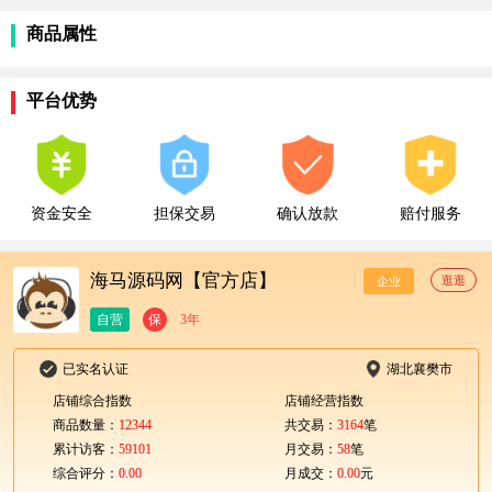
商品属性
平台优势
资金安全
担保交易
确认放款
赔付服务
海马源码网【官方店】
逛逛
企业
自营
保
3年
已实名认证
湖北襄樊市
店铺综合指数
店铺经营指数
商品数量：
12344
共交易：
3164
笔
累计访客：
59101
月交易：
58
笔
综合评分：
0.00
月成交：
0.00
元