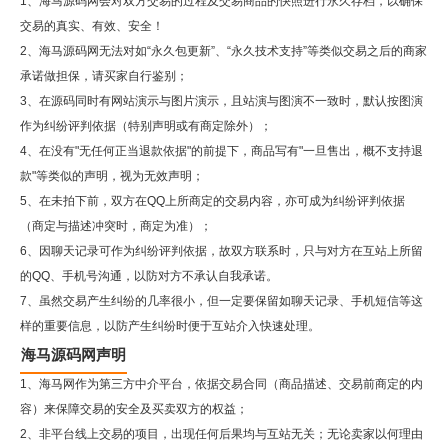
1、海马源码网会对双方交易的过程及交易商品的快照进行永久存档，以确保
交易的真实、有效、安全！
2、
海马源码网
无法对如“永久包更新”、“永久技术支持”等类似交易之后的商家
承诺做担保，请买家自行鉴别；
3、在源码同时有网站演示与图片演示，且站演与图演不一致时，默认按图演
作为纠纷评判依据（特别声明或有商定除外）；
4、在没有"无任何正当退款依据"的前提下，商品写有"一旦售出，概不支持退
款"等类似的声明，视为无效声明；
5、在未拍下前，双方在QQ上所商定的交易内容，亦可成为纠纷评判依据
（商定与描述冲突时，商定为准）；
6、因聊天记录可作为纠纷评判依据，故双方联系时，只与对方在互站上所留
的QQ、手机号沟通，以防对方不承认自我承诺。
7、虽然交易产生纠纷的几率很小，但一定要保留如聊天记录、手机短信等这
样的重要信息，以防产生纠纷时便于互站介入快速处理。
海马源码网声明
1、海马网作为第三方中介平台，依据交易合同（商品描述、交易前商定的内
容）来保障交易的安全及买卖双方的权益；
2、非平台线上交易的项目，出现任何后果均与互站无关；无论卖家以何理由