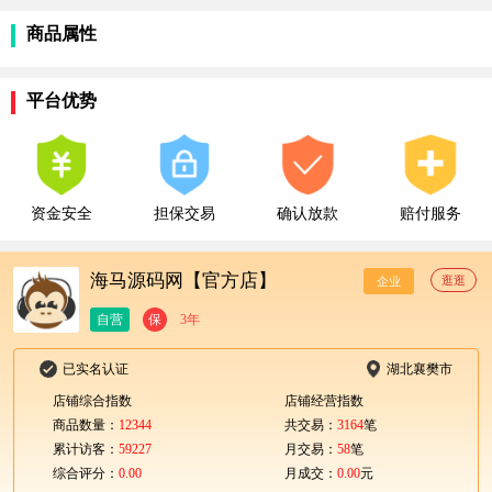
商品属性
平台优势
资金安全
担保交易
确认放款
赔付服务
海马源码网【官方店】
逛逛
企业
自营
保
3年
已实名认证
湖北襄樊市
店铺综合指数
店铺经营指数
商品数量：
12344
共交易：
3164
笔
累计访客：
59227
月交易：
58
笔
综合评分：
0.00
月成交：
0.00
元