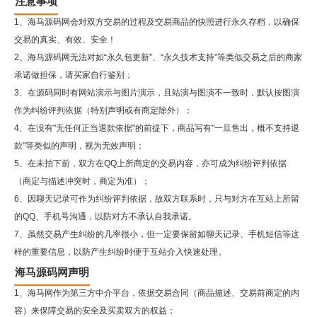
注意事项
1、海马源码网会对双方交易的过程及交易商品的快照进行永久存档，以确保
交易的真实、有效、安全！
2、
海马源码网
无法对如“永久包更新”、“永久技术支持”等类似交易之后的商家
承诺做担保，请买家自行鉴别；
3、在源码同时有网站演示与图片演示，且站演与图演不一致时，默认按图演
作为纠纷评判依据（特别声明或有商定除外）；
4、在没有"无任何正当退款依据"的前提下，商品写有"一旦售出，概不支持退
款"等类似的声明，视为无效声明；
5、在未拍下前，双方在QQ上所商定的交易内容，亦可成为纠纷评判依据
（商定与描述冲突时，商定为准）；
6、因聊天记录可作为纠纷评判依据，故双方联系时，只与对方在互站上所留
的QQ、手机号沟通，以防对方不承认自我承诺。
7、虽然交易产生纠纷的几率很小，但一定要保留如聊天记录、手机短信等这
样的重要信息，以防产生纠纷时便于互站介入快速处理。
海马源码网声明
1、海马网作为第三方中介平台，依据交易合同（商品描述、交易前商定的内
容）来保障交易的安全及买卖双方的权益；