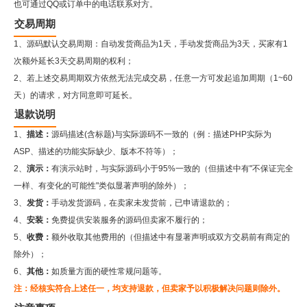
也可通过QQ或订单中的电话联系对方。
交易周期
1、源码默认交易周期：自动发货商品为1天，手动发货商品为3天，买家有1
次额外延长3天交易周期的权利；
2、若上述交易周期双方依然无法完成交易，任意一方可发起追加周期（1~60
天）的请求，对方同意即可延长。
退款说明
1、
描述：
源码描述(含标题)与实际源码不一致的（例：描述PHP实际为
ASP、描述的功能实际缺少、版本不符等）；
2、
演示：
有演示站时，与实际源码小于95%一致的（但描述中有"不保证完全
一样、有变化的可能性"类似显著声明的除外）；
3、
发货：
手动发货源码，在卖家未发货前，已申请退款的；
4、
安装：
免费提供安装服务的源码但卖家不履行的；
5、
收费：
额外收取其他费用的（但描述中有显著声明或双方交易前有商定的
除外）；
6、
其他：
如质量方面的硬性常规问题等。
注：经核实符合上述任一，均支持退款，但卖家予以积极解决问题则除外。