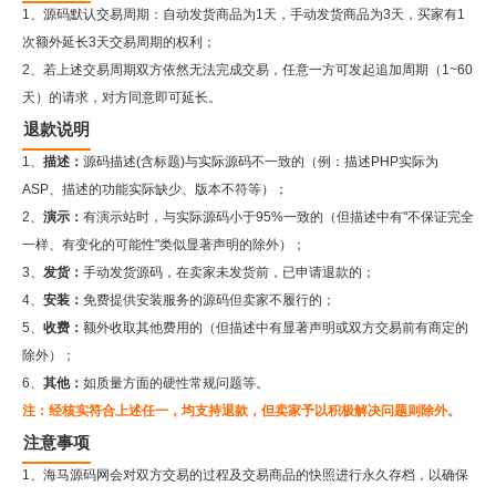
1、源码默认交易周期：自动发货商品为1天，手动发货商品为3天，买家有1
次额外延长3天交易周期的权利；
2、若上述交易周期双方依然无法完成交易，任意一方可发起追加周期（1~60
天）的请求，对方同意即可延长。
退款说明
1、
描述：
源码描述(含标题)与实际源码不一致的（例：描述PHP实际为
ASP、描述的功能实际缺少、版本不符等）；
2、
演示：
有演示站时，与实际源码小于95%一致的（但描述中有"不保证完全
一样、有变化的可能性"类似显著声明的除外）；
3、
发货：
手动发货源码，在卖家未发货前，已申请退款的；
4、
安装：
免费提供安装服务的源码但卖家不履行的；
5、
收费：
额外收取其他费用的（但描述中有显著声明或双方交易前有商定的
除外）；
6、
其他：
如质量方面的硬性常规问题等。
注：经核实符合上述任一，均支持退款，但卖家予以积极解决问题则除外。
注意事项
1、海马源码网会对双方交易的过程及交易商品的快照进行永久存档，以确保