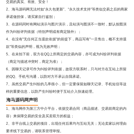
交易的真实、有效、安全！
2、
海马源码网
无法对如“永久包更新”、“永久技术支持”等类似交易之后的商家
承诺做担保，请买家自行鉴别；
3、在源码同时有网站演示与图片演示，且站演与图演不一致时，默认按图演
作为纠纷评判依据（特别声明或有商定除外）；
4、在没有"无任何正当退款依据"的前提下，商品写有"一旦售出，概不支持退
款"等类似的声明，视为无效声明；
5、在未拍下前，双方在QQ上所商定的交易内容，亦可成为纠纷评判依据
（商定与描述冲突时，商定为准）；
6、因聊天记录可作为纠纷评判依据，故双方联系时，只与对方在互站上所留
的QQ、手机号沟通，以防对方不承认自我承诺。
7、虽然交易产生纠纷的几率很小，但一定要保留如聊天记录、手机短信等这
样的重要信息，以防产生纠纷时便于互站介入快速处理。
海马源码网声明
1、海马网作为第三方中介平台，依据交易合同（商品描述、交易前商定的内
容）来保障交易的安全及买卖双方的权益；
2、非平台线上交易的项目，出现任何后果均与互站无关；无论卖家以何理由
要求线下交易的，请联系管理举报。