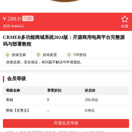
￥
288.0
7.1折
原价
￥403.2
收藏
CRMEB多功能商城系统2024版：开源商用电商平台完整源
码与部署教程
担保交易
自动发货
VIP折扣
担保交易，安全保证，有问题不解决可申请退款。
会员等级
等级名称
享受折扣
折后价
青铜
9
259.20元
赞助【至尊宝】
--
0.00元
开通会员等级