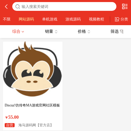
不限
网站源码
单机游戏
游戏源码
视频教程
分类
综合
销量
价格
筛选
Discuz!仿传奇MA游戏官网社区模板
55.00
￥
自营
海马源码网【官方店】